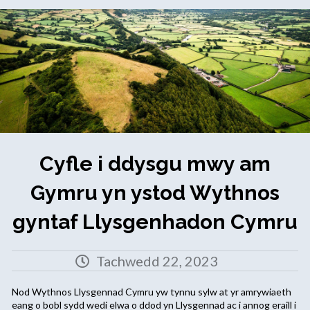
Cyfle i ddysgu mwy am
Gymru yn ystod Wythnos
gyntaf Llysgenhadon Cymru
Tachwedd 22, 2023
Nod Wythnos Llysgennad Cymru yw tynnu sylw at yr amrywiaeth
eang o bobl sydd wedi elwa o ddod yn Llysgennad ac i annog eraill i