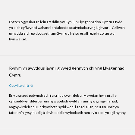
Cyfres o gyrsiau ar-lein am ddim yw Cynllun Llysgenhadon Cymru a fydd
yn eich cyflwyno i wahanol ardaloedd ac atyniadau yng Nghymru. Gallwch
gynyddu eich gwybodaeth am Gymru a helpu eraill i gael y gorau o'u
hymweliad.
Rydym yn awyddus iawn i glywed gennych chi yng Llysgennad
Cymru
Cysylltwch â Ni
Er y gwnaed pob ymdrech i sicrhau cywirdeb yn y gwefan hwn, ni all y
cyhoeddwyr dderbyn unrhyw atebolrwydd am unrhyw gamgymeriad,
anghywirdeb neu unrhyw beth sydd wedi’i adael allan, neu am unrhyw
fater sy’n gysylltiedig â chyhoeddi’r wybodaeth neu sy’n codi yn sgil hynny.