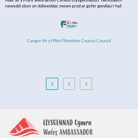
newydd sbon yn ddiweddar, mewn pryd ar gyfer gwyliau’r haf.
Cyngor Sir y Fflint Flintshire County Council
1
2
3