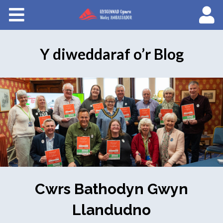
Cyrsiau
Llysgenhadon Cymru
Y diweddaraf o’r Blog
English
Cwrs Bathodyn Gwyn
Llandudno