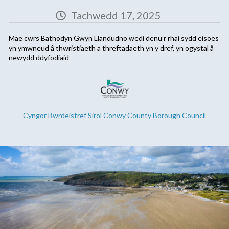
Tachwedd 17, 2025
Mae cwrs Bathodyn Gwyn Llandudno wedi denu’r rhai sydd eisoes
yn ymwneud â thwristiaeth a threftadaeth yn y dref, yn ogystal â
newydd ddyfodiaid
Cyngor Bwrdeistref Sirol Conwy County Borough Council