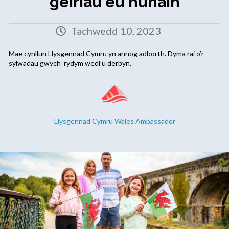
geiriau eu hunain
Tachwedd 10, 2023
Mae cynllun Llysgennad Cymru yn annog adborth. Dyma rai o’r
sylwadau gwych ’rydym wedi’u derbyn.
Llysgennad Cymru Wales Ambassador