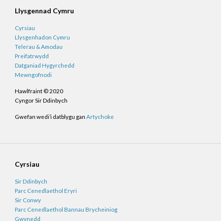
Llysgennad Cymru
Cyrsiau
Llysgenhadon Cymru
Telerau & Amodau
Preifatrwydd
Datganiad Hygyrchedd
Mewngofnodi
Hawlfraint © 2020
Cyngor Sir Ddinbych
Gwefan wedi’i datblygu gan
Artychoke
Cyrsiau
Sir Ddinbych
Parc Cenedlaethol Eryri
Sir Conwy
Parc Cenedlaethol Bannau Brycheiniog
Gwynedd