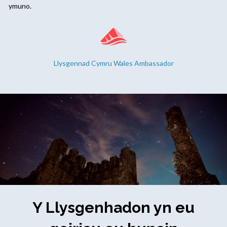
ymuno.
Llysgennad Cymru Wales Ambassador
Y Llysgenhadon yn eu