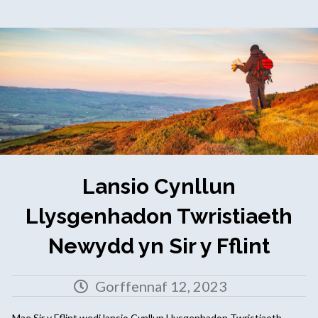
Lansio Cynllun
Llysgenhadon Twristiaeth
Newydd yn Sir y Fflint
Gorffennaf 12, 2023
Mae Sir y Fflint wedi lansio Cynllun Llysgenhadon Twristiaeth