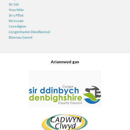
Sir Gâr
Ynys Môn
Sir y Fflint
Wrecsam
Ceredigion
Llysgenhadon Diwylliannol
Blaenau Gwent
Ariannwyd gan