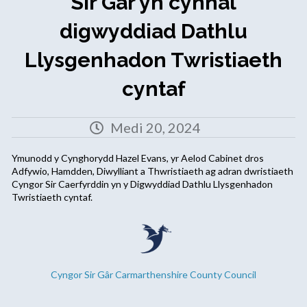
Sir Gâr yn cynnal
digwyddiad Dathlu
Llysgenhadon Twristiaeth
cyntaf
Medi 20, 2024
Ymunodd y Cynghorydd Hazel Evans, yr Aelod Cabinet dros
Adfywio, Hamdden, Diwylliant a Thwristiaeth ag adran dwristiaeth
Cyngor Sir Caerfyrddin yn y Digwyddiad Dathlu Llysgenhadon
Twristiaeth cyntaf.
Cyngor Sir Gâr Carmarthenshire County Council