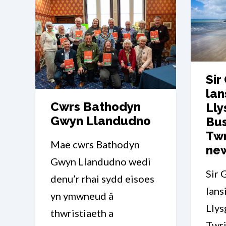
Sir
lan
Cwrs Bathodyn
Ll
Gwyn Llandudno
Bu
Twr
Mae cwrs Bathodyn
ne
Gwyn Llandudno wedi
Sir 
denu’r rhai sydd eisoes
lans
yn ymwneud â
Lly
thwristiaeth a
Twri