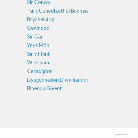
Sir Conwy
Parc Cenedlaethol Bannau
Brycheiniog
Gwynedd
Sir Gâr
Ynys Môn
Sir y Fflint
Wrecsam
Ceredigion
Llysgenhadon Diwylliannol
Blaenau Gwent