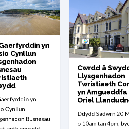
 Gaerfyrddin yn
sio Cynllun
ysgenhadon
Cwrdd â Swyd
snesau
Llysgenhadon
istiaeth
Twristiaeth Co
wydd
yn Amgueddfa
Gaerfyrddin yn
Oriel Llandudn
io Cynllun
Ddydd Sadwrn 20 M
sgenhadon Busnesau
o 10am tan 4pm, by
stiaeth newydd.