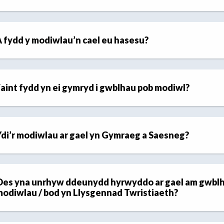
 fydd y modiwlau’n cael eu hasesu?
aint fydd yn ei gymryd i gwblhau pob modiwl?
di’r modiwlau ar gael yn Gymraeg a Saesneg?
es yna unrhyw ddeunydd hyrwyddo ar gael am gwblh
odiwlau / bod yn Llysgennad Twristiaeth?