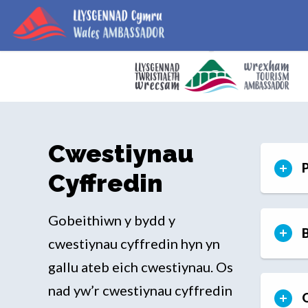
Cwestiynau
P
Cyffredin
Gobeithiwn y bydd y
B
cwestiynau cyffredin hyn yn
gallu ateb eich cwestiynau. Os
nad yw’r cwestiynau cyffredin
O