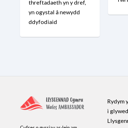
threftadaeth yn y dref,
yn ogystal â newydd
ddyfodiaid
Rydym y
i glywe
Llysgen
Cyfres o gyrsiau ar-lein am