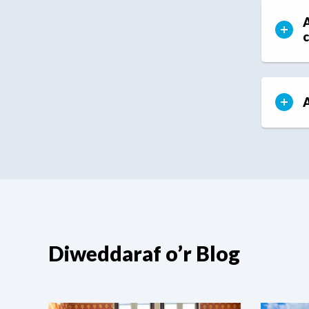
A
c
A
Diweddaraf o’r Blog