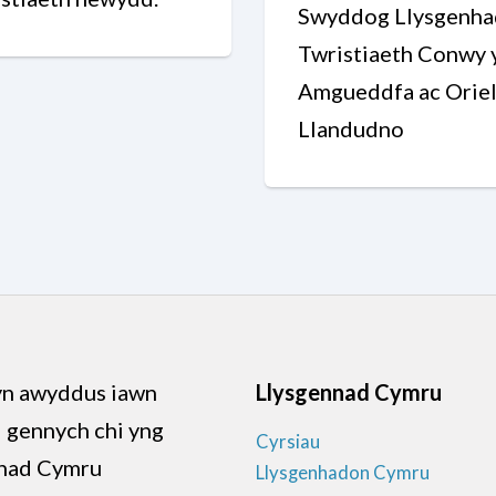
Swyddog Llysgenh
Twristiaeth Conwy 
Amgueddfa ac Orie
Llandudno
n awyddus iawn
Llysgennad Cymru
d gennych chi yng
Cyrsiau
nad Cymru
Llysgenhadon Cymru