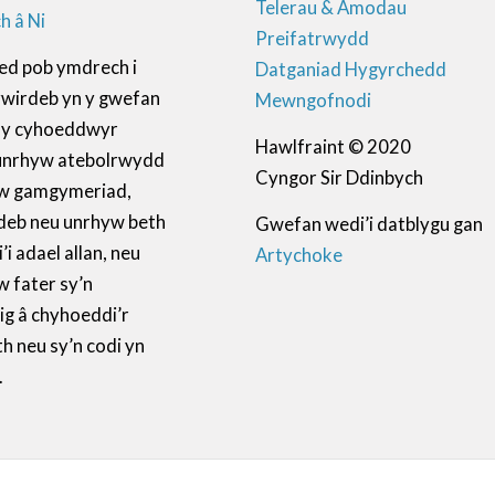
Telerau & Amodau
h â Ni
Preifatrwydd
ed pob ymdrech i
Datganiad Hygyrchedd
ywirdeb yn y gwefan
Mewngofnodi
ll y cyhoeddwyr
Hawlfraint © 2020
unrhyw atebolrwydd
Cyngor Sir Ddinbych
w gamgymeriad,
deb neu unrhyw beth
Gwefan wedi’i datblygu gan
i adael allan, neu
Artychoke
 fater sy’n
ig â chyhoeddi’r
 neu sy’n codi yn
.