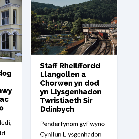
Staff Rheilffordd
dog
Llangollen a
Chorwen yn dod
nwy
yn Llysgenhadon
 ac
Twristiaeth Sir
o
Ddinbych
edi,
Penderfynom gyflwyno
dd
Cynllun Llysgenhadon