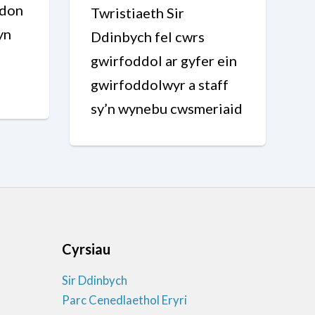
adon
Twristiaeth Sir
yn
Ddinbych fel cwrs
l
gwirfoddol ar gyfer ein
gwirfoddolwyr a staff
sy’n wynebu cwsmeriaid
Cyrsiau
Sir Ddinbych
Parc Cenedlaethol Eryri