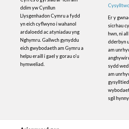
Cysylltwc
ddim yw Cynllun
Llysgenhadon Cymru a fydd
Er y gwna
yn eich cyflwyno i wahanol
sicrhau c
ardaloedd ac atyniadau yng
hwn, ni a
Nghymru. Gallwch gynyddu
dderbyn 
eich gwybodaeth am Gymru a
am unrhy
helpu eraill i gael y gorau o'u
anghywir
hymweliad.
sydd wedi’
am unrhyw
gysylltied
wybodaeth
sgil hynny