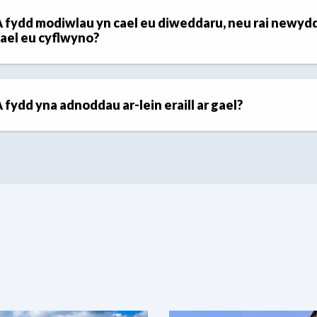
 fydd modiwlau yn cael eu diweddaru, neu rai newyd
ael eu cyflwyno?
 fydd yna adnoddau ar-lein eraill ar gael?