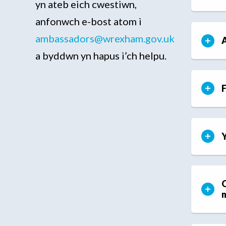
yn ateb eich cwestiwn,
anfonwch e-bost atom i
ambassadors@wrexham.gov.uk
A
a byddwn yn hapus i’ch helpu.
F
Y
O
m