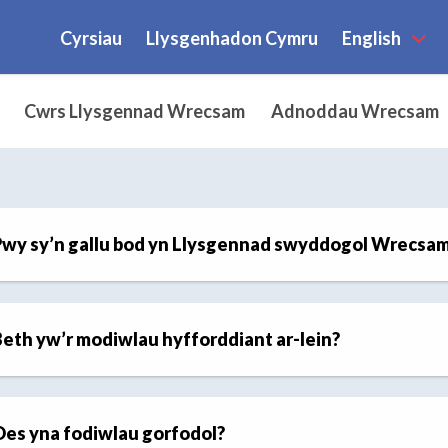
Cyrsiau
Llysgenhadon Cymru
English
Cwrs Llysgennad Wrecsam
Adnoddau Wrecsam
wy sy’n gallu bod yn Llysgennad swyddogol Wrecsa
eth yw’r modiwlau hyfforddiant ar-lein?
es yna fodiwlau gorfodol?