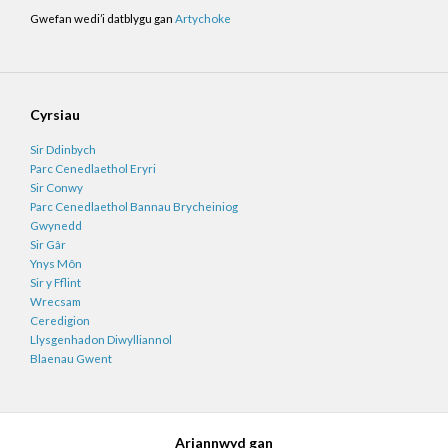
Gwefan wedi’i datblygu gan
Artychoke
Cyrsiau
Sir Ddinbych
Parc Cenedlaethol Eryri
Sir Conwy
Parc Cenedlaethol Bannau Brycheiniog
Gwynedd
Sir Gâr
Ynys Môn
Sir y Fflint
Wrecsam
Ceredigion
Llysgenhadon Diwylliannol
Blaenau Gwent
Ariannwyd gan