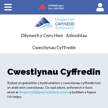
Cyrsiau
Llysgenhadon Cymru
English
Dilynwch y Cwrs Hwn
Adnoddau
Cwestiynau Cyffredin
Cwestiynau Cyffredin
Rydym yn gobeithio y bydd atebion y cwestiynau cyffredin hyn
yn ateb eich cwestiynau. Os nad ydynt, anfonwch e-bost
atom ar
llysgennad@gwynedd.llyw.cymru
a byddwn y hapus
i’ch helpu.