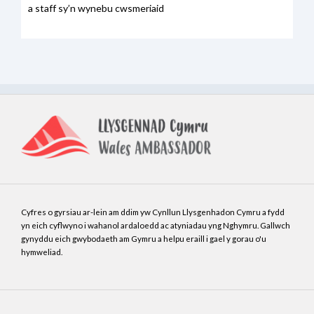
a staff sy’n wynebu cwsmeriaid
Cyfres o gyrsiau ar-lein am ddim yw Cynllun Llysgenhadon Cymru a fydd
yn eich cyflwyno i wahanol ardaloedd ac atyniadau yng Nghymru. Gallwch
gynyddu eich gwybodaeth am Gymru a helpu eraill i gael y gorau o'u
hymweliad.