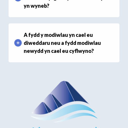
yn wyneb?
A fydd y modiwlau yn cael eu
diweddaru neu a fydd modiwlau
newydd yn cael eu cyflwyno?