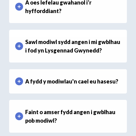
A oes lefelau gwahanol i’r
hyfforddiant?
Sawl modiwl sydd angen i mi gwblhau
i fod yn Lysgennad Gwynedd?
A fydd y modiwlau'n cael eu hasesu?
Faint o amser fydd angen i gwblhau
pob modiwl?