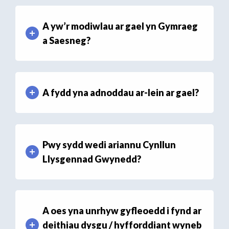
A yw’r modiwlau ar gael yn Gymraeg
a Saesneg?
A fydd yna adnoddau ar-lein ar gael?
Pwy sydd wedi ariannu Cynllun
Llysgennad Gwynedd?
A oes yna unrhyw gyfleoedd i fynd ar
deithiau dysgu / hyfforddiant wyneb