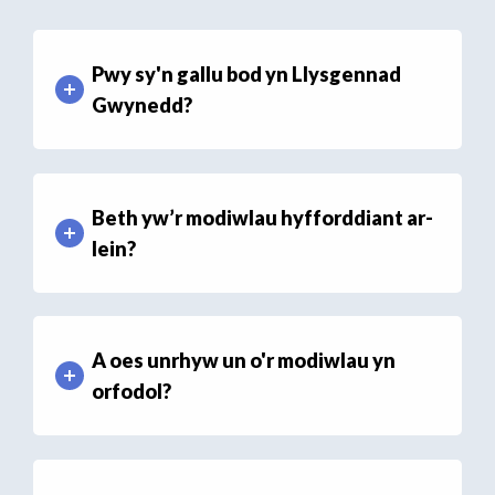
Pwy sy'n gallu bod yn Llysgennad
Gwynedd?
Beth yw’r modiwlau hyfforddiant ar-
lein?
A oes unrhyw un o'r modiwlau yn
orfodol?