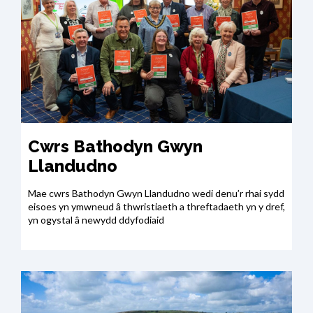
Cwrs Bathodyn Gwyn
Llandudno
Mae cwrs Bathodyn Gwyn Llandudno wedi denu’r rhai sydd
eisoes yn ymwneud â thwristiaeth a threftadaeth yn y dref,
yn ogystal â newydd ddyfodiaid