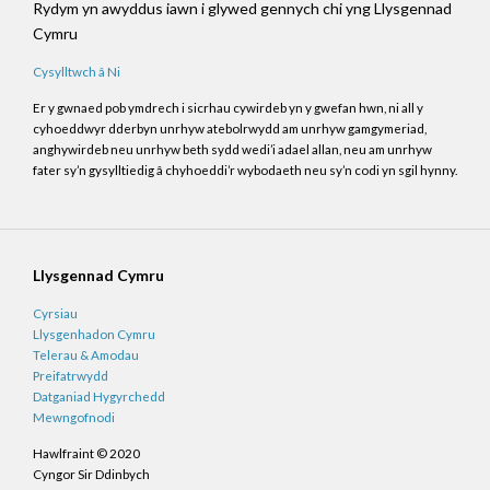
Rydym yn awyddus iawn i glywed gennych chi yng Llysgennad
Cymru
Cysylltwch â Ni
Er y gwnaed pob ymdrech i sicrhau cywirdeb yn y gwefan hwn, ni all y
cyhoeddwyr dderbyn unrhyw atebolrwydd am unrhyw gamgymeriad,
anghywirdeb neu unrhyw beth sydd wedi’i adael allan, neu am unrhyw
fater sy’n gysylltiedig â chyhoeddi’r wybodaeth neu sy’n codi yn sgil hynny.
Llysgennad Cymru
Cyrsiau
Llysgenhadon Cymru
Telerau & Amodau
Preifatrwydd
Datganiad Hygyrchedd
Mewngofnodi
Hawlfraint © 2020
Cyngor Sir Ddinbych