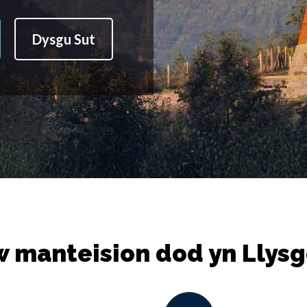
Dysgu Sut
w manteision dod yn Llys