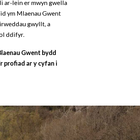
di ar-lein er mwyn gwella
iaid ym Mlaenau Gwent
hirweddau gwyllt, a
l ddifyr.
 Blaenau Gwent bydd
 profiad ar y cyfan i