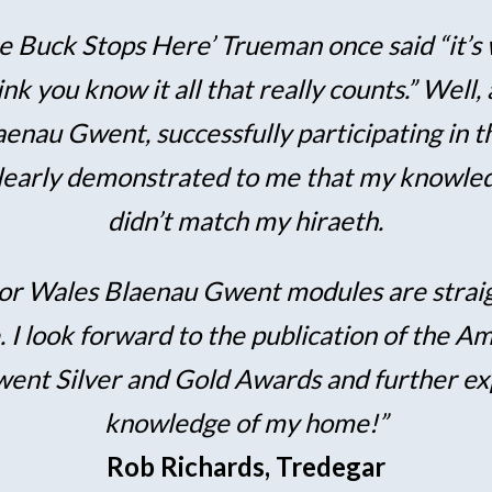
e Buck Stops Here’ Trueman once said “it’s
k you know it all that really counts.” Well, 
aenau Gwent, successfully participating in
early demonstrated to me that my knowle
didn’t match my hiraeth.
r Wales Blaenau Gwent modules are straig
.
I look forward to the publication of the 
ent Silver and Gold Awards and further e
knowledge of my home!”
Rob Richards, Tredegar