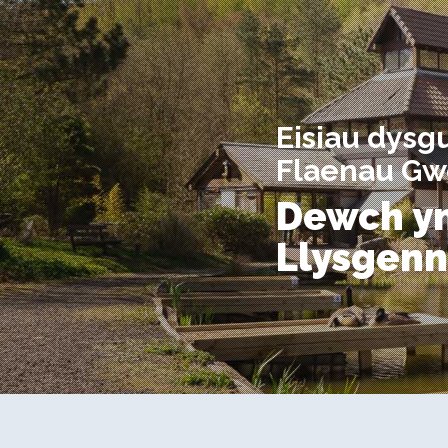
Eisiau dys
Flaenau Gw
Dewch y
Llysgen