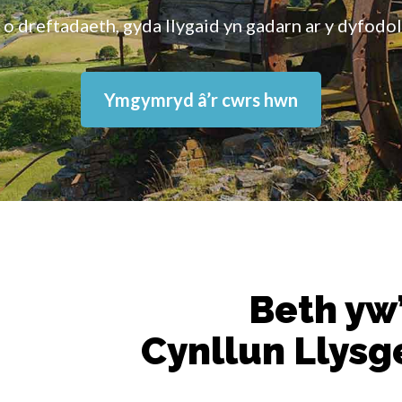
 o dreftadaeth, gyda llygaid yn gadarn ar y dyfodol
Ymgymryd â’r cwrs hwn
Beth yw’
Cynllun Llys