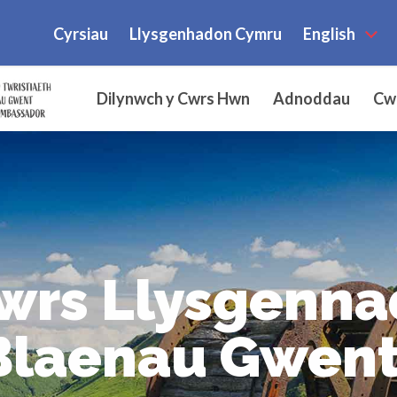
Cyrsiau
Llysgenhadon Cymru
English
Dilynwch y Cwrs Hwn
Adnoddau
Cwe
wrs Llysgenna
Blaenau Gwen