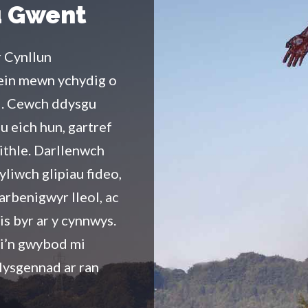
u Gwent
r Cynllun
ein mewn ychydig o
. Cewch ddysgu
u eich hun, gartref
ithle. Darllenwch
liwch glipiau fideo,
rbenigwyr lleol, ac
s byr ar y cynnwys.
hi’n gwybod mi
lysgennad ar ran