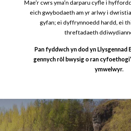
Mae’r cwrs yma’n darparu cyfle i hyfford
eich gwybodaeth am yr arlwy i dwrist
gyfan; ei dyffrynnoedd hardd, ei t
threftadaeth ddiwydianno
Pan fyddwch yn dod yn Llysgennad
gennych rôl bwysig o ran cyfoethogi’r
ymwelwyr.