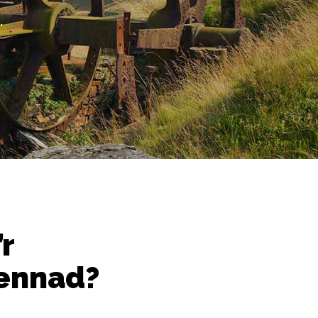
.
r
gennad?