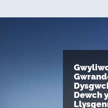
Gwyliwc
Gwrand
Dysgwc
Dewch 
Llysge