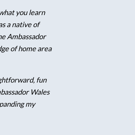
 what you learn
as a native of
 the Ambassador
dge of home area
htforward, fun
Ambassador Wales
xpanding my