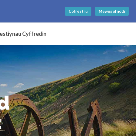
Cofrestru
Mewngofnodi
stiynau Cyffredin
d
t