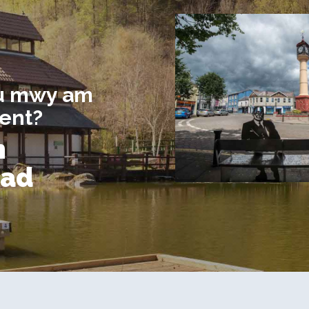
gu mwy am
ent?
n
nad