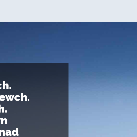
h.
ewch.
h.
yn
nnad