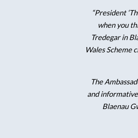
“President ‘Th
when you thin
Tredegar in Bl
Wales Scheme cl
The Ambassado
and informative
Blaenau Gw