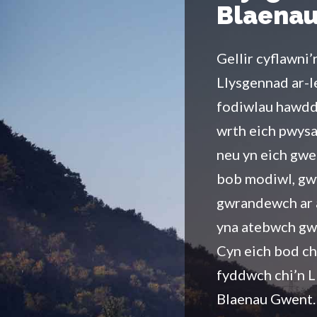
Blaena
Gellir cyflawni’
Llysgennad ar-l
fodiwlau hawdd
wrth eich pwysa
neu yn eich gwe
bob modiwl, gwy
gwrandewch ar a
yna atebwch gwi
Cyn eich bod c
fyddwch chi’n L
Blaenau Gwent.