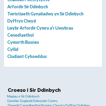
Arfordir Sir Ddinbych
Twristiaeth Gynaliadwy yn Sir Ddinbych
Dyffryn Clwyd
Lwybr Arfordir Cymru a’r Llwybrau
Cenedlaethol
Cymorth Busnes
Cyllid
Cludiant Cyhoeddus
Croeso i Sir Ddinbych
Mapiau o Sir Ddinbych
Gwefan Gogledd Ddwyrain Cymru
Tirwedd Cenedlaethol Bryniau Clwyd a Dyffryn Dyfrdwy