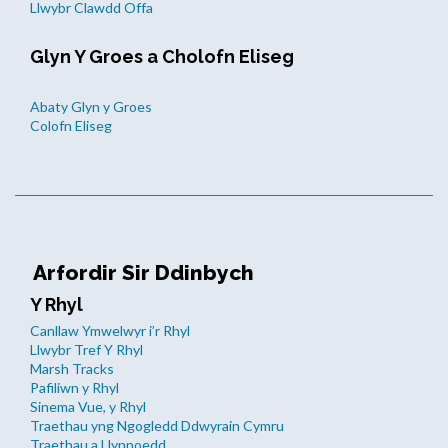
Llwybr Clawdd Offa
Glyn Y Groes a Cholofn Eliseg
Abaty Glyn y Groes
Colofn Eliseg
Arfordir Sir Ddinbych
Y Rhyl
Canllaw Ymwelwyr i’r Rhyl
Llwybr Tref Y Rhyl
Marsh Tracks
Pafiliwn y Rhyl
Sinema Vue, y Rhyl
Traethau yng Ngogledd Ddwyrain Cymru
Traethau a Llynnoedd