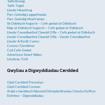
Taith Brenig
Taith Tegid
Llwybr Hiraethog
Parc Gwledig Loggerheads
Parc Gwledig Moel Famau
Sir Ddinbych hygyrch – Cefn gwlad sir Ddinbych
Map sir Ddinbych hygyrch – Cefn gwlad sir Ddinbych
Llwybr Cenedlaethol Clawdd Offa – Cefn gwlad sir Ddinbych
Llwybr Cenedlaethol Clawdd Offa – Llwybr Cenedlaethol
Llwybr Arfordir Cymru
Croeso i Gerddwyr
Cod Cefn Gwlad
Adventure Smart Wales
Llwybrau Trefi
Gwyliau a Digwyddiadau Cerdded
Gŵyl Cerdded Prestatyn
Gŵyl Cerdded Corwen
Ardal o Harddwch Naturiol Eithriadol Bryniau Clwyd a Dyffryn
Dyfrdwy – Digwyddiadau