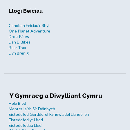
Llogi Beiciau
Canolfan Feiciau’r Rhyl
One Planet Adventure
Drosi Bikes
Llan E-Bikes
Bear Trax
Llyn Brenig
Y Gymraeg a Diwylliant Cymru
Helo Blod
Menter Iaith Sir Ddinbych
Eisteddfod Gerddorol Ryngwladol Llangollen
Eisteddfod yr Urdd
Eisteddfodau Lleol