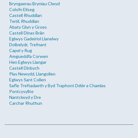
Bryngaerau Bryniau Clwyd
Colofn Eliseg
Castell Rhuddlan
Twtil, Rhuddlan
Abaty Glyn y Groes
Castell Dinas Brân
Eglwys Gadeiriol Llanelwy
Dolbelydr, Trefnant
Capel y Rug
Amgueddfa Corwen
Hen Eglwys Llangar
Castell Dinbych
Plas Newydd, Llangollen
Eglwys Sant Collen
Safle Treftadaeth y Byd Traphont Ddŵr a Chamlas
Pontcysyllte
Nantclwyd y Dre
Carchar Rhuthun