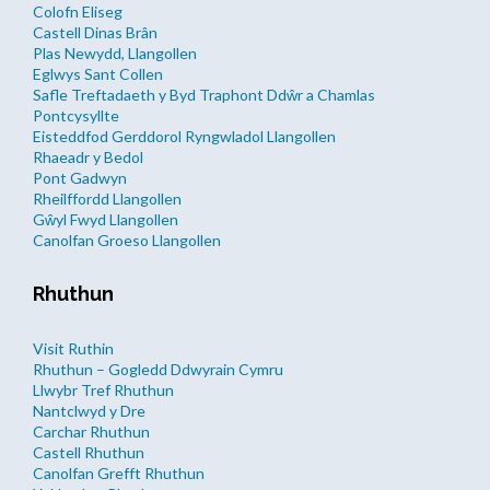
Colofn Eliseg
Castell Dinas Brân
Plas Newydd, Llangollen
Eglwys Sant Collen
Safle Treftadaeth y Byd Traphont Ddŵr a Chamlas
Pontcysyllte
Eisteddfod Gerddorol Ryngwladol Llangollen
Rhaeadr y Bedol
Pont Gadwyn
Rheilffordd Llangollen
Gŵyl Fwyd Llangollen
Canolfan Groeso Llangollen
Rhuthun
Visit Ruthin
Rhuthun – Gogledd Ddwyrain Cymru
Llwybr Tref Rhuthun
Nantclwyd y Dre
Carchar Rhuthun
Castell Rhuthun
Canolfan Grefft Rhuthun