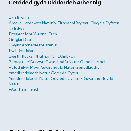
Cerdded gyda Diddordeb Arbennig
Llyn Brenig
Ardal o Harddwch Naturiol Eithriadol Bryniau Clwyd a Dyffryn
Dyfrdwy
Prosiect Mor Wennol Fach
Grugiar Ddu
Llwybr Archeolegol Brenig
Pwll Rhuddlan
Eyarth Rocks, Rhuthun, Sir Ddinbych
Berwyn – Y Berwyn Gwarchodfa Natur Genedlaethol
Hafod Elwy Moor Gwarchodfa Natur Genedlaethol
Ymddiriedolaeth Natur Gogledd Cymru
Ymddiriedolaeth Natur Gogledd Cymru – Gwarchodfeydd
Natur
Woodland Trust