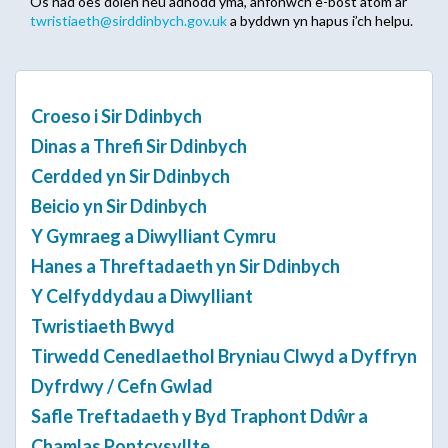
Os nad oes dolen neu adnodd yma, anfonwch e-bost atom ar
twristiaeth@sirddinbych.gov.uk
a byddwn yn hapus i’ch helpu.
Croeso i Sir Ddinbych
Dinas a Threfi Sir Ddinbych
Cerdded yn Sir Ddinbych
Beicio yn Sir Ddinbych
Y Gymraeg a Diwylliant Cymru
Hanes a Threftadaeth yn Sir Ddinbych
Y Celfyddydau a Diwylliant
Twristiaeth Bwyd
Tirwedd Cenedlaethol Bryniau Clwyd a Dyffryn
Dyfrdwy / Cefn Gwlad
Safle Treftadaeth y Byd Traphont Ddŵr a
Chamlas Pontcysyllte