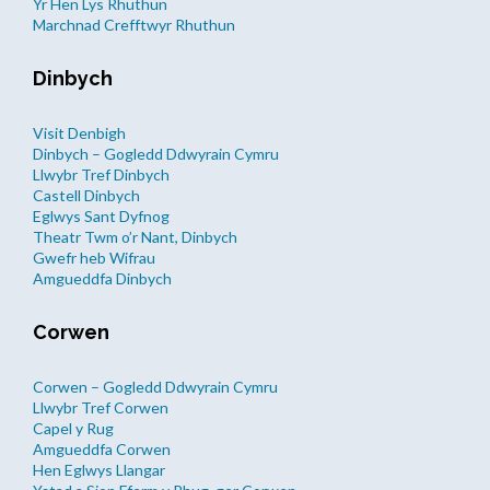
Yr Hen Lys Rhuthun
Marchnad Crefftwyr Rhuthun
Dinbych
Visit Denbigh
Dinbych – Gogledd Ddwyrain Cymru
Llwybr Tref Dinbych
Castell Dinbych
Eglwys Sant Dyfnog
Theatr Twm o’r Nant, Dinbych
Gwefr heb Wifrau
Amgueddfa Dinbych
Corwen
Corwen – Gogledd Ddwyrain Cymru
Llwybr Tref Corwen
Capel y Rug
Amgueddfa Corwen
Hen Eglwys Llangar