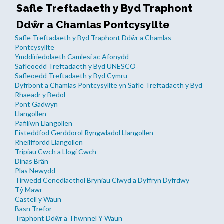
Safle Treftadaeth y Byd Traphont
Ddŵr a Chamlas Pontcysyllte
Safle Treftadaeth y Byd Traphont Ddŵr a Chamlas
Pontcysyllte
Ymddiriedolaeth Camlesi ac Afonydd
Safleoedd Treftadaeth y Byd UNESCO
Safleoedd Treftadaeth y Byd Cymru
Dyfrbont a Chamlas Pontcysyllte yn Safle Treftadaeth y Byd
Rhaeadr y Bedol
Pont Gadwyn
Llangollen
Pafiliwn Llangollen
Eisteddfod Gerddorol Ryngwladol Llangollen
Rheilffordd Llangollen
Tripiau Cwch a Llogi Cwch
Dinas Brân
Plas Newydd
Tirwedd Cenedlaethol Bryniau Clwyd a Dyffryn Dyfrdwy
Tŷ Mawr
Castell y Waun
Basn Trefor
Traphont Ddŵr a Thwnnel Y Waun