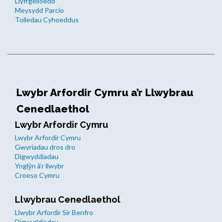
Llyfrgelloedd
Meysydd Parcio
Toiledau Cyhoeddus
Lwybr Arfordir Cymru a’r Llwybrau
Cenedlaethol
Lwybr Arfordir Cymru
Lwybr Arfordir Cymru
Gwyriadau dros dro
Digwyddiadau
Ynglŷn â’r llwybr
Croeso Cymru
Llwybrau Cenedlaethol
Llwybr Arfordir Sir Benfro
Digwyddiadau