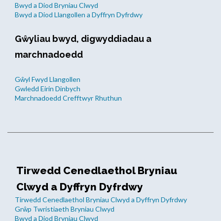
Bwyd a Diod Bryniau Clwyd
Bwyd a Diod Llangollen a Dyffryn Dyfrdwy
Gŵyliau bwyd, digwyddiadau a
marchnadoedd
Gŵyl Fwyd Llangollen
Gwledd Eirin Dinbych
Marchnadoedd Crefftwyr Rhuthun
Tirwedd Cenedlaethol Bryniau
Clwyd a Dyffryn Dyfrdwy
Tirwedd Cenedlaethol Bryniau Clwyd a Dyffryn Dyfrdwy
Grŵp Twristiaeth Bryniau Clwyd
Bwyd a Diod Bryniau Clwyd