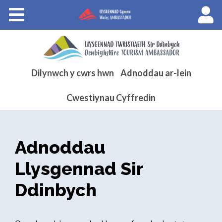
Cyrsiau
Llysgenhadon Cymru
.
English
Dilynwch y cwrs hwn
Adnoddau ar-lein
Cwestiynau Cyffredin
Adnoddau
Llysgennad Sir
Ddinbych