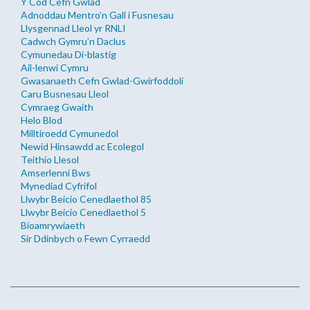
Y Cod Cefn Gwlad
Adnoddau Mentro’n Gall i Fusnesau
Llysgennad Lleol yr RNLI
Cadwch Gymru’n Daclus
Cymunedau Di-blastig
Ail-lenwi Cymru
Gwasanaeth Cefn Gwlad-Gwirfoddoli
Caru Busnesau Lleol
Cymraeg Gwaith
Helo Blod
Milltiroedd Cymunedol
Newid Hinsawdd ac Ecolegol
Teithio Llesol
Amserlenni Bws
Mynediad Cyfrifol
Llwybr Beicio Cenedlaethol 85
Llwybr Beicio Cenedlaethol 5
Bioamrywiaeth
Sir Ddinbych o Fewn Cyrraedd