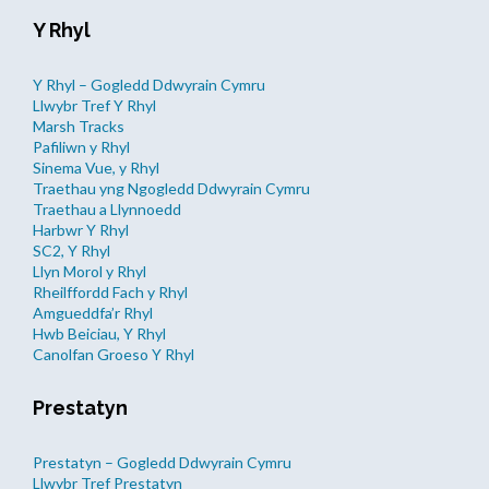
Y Rhyl
Y Rhyl – Gogledd Ddwyrain Cymru
Llwybr Tref Y Rhyl
Marsh Tracks
Pafiliwn y Rhyl
Sinema Vue, y Rhyl
Traethau yng Ngogledd Ddwyrain Cymru
Traethau a Llynnoedd
Harbwr Y Rhyl
SC2, Y Rhyl
Llyn Morol y Rhyl
Rheilffordd Fach y Rhyl
Amgueddfa’r Rhyl
Hwb Beiciau, Y Rhyl
Canolfan Groeso Y Rhyl
Prestatyn
Prestatyn – Gogledd Ddwyrain Cymru
Llwybr Tref Prestatyn