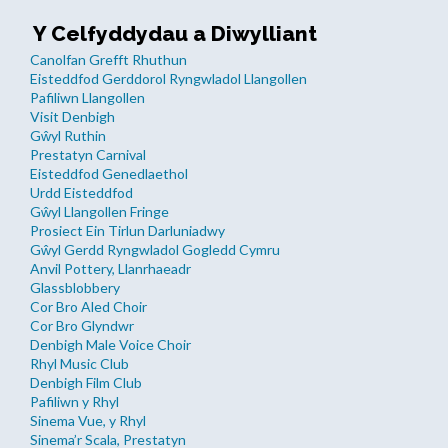
Y Celfyddydau a Diwylliant
Canolfan Grefft Rhuthun
Eisteddfod Gerddorol Ryngwladol Llangollen
Pafiliwn Llangollen
Visit Denbigh
Gŵyl Ruthin
Prestatyn Carnival
Eisteddfod Genedlaethol
Urdd Eisteddfod
Gŵyl Llangollen Fringe
Prosiect Ein Tirlun Darluniadwy
Gŵyl Gerdd Ryngwladol Gogledd Cymru
Anvil Pottery, Llanrhaeadr
Glassblobbery
Cor Bro Aled Choir
Cor Bro Glyndwr
Denbigh Male Voice Choir
Rhyl Music Club
Denbigh Film Club
Pafiliwn y Rhyl
Sinema Vue, y Rhyl
Sinema’r Scala, Prestatyn