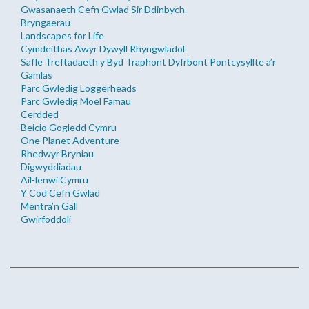
Gwasanaeth Cefn Gwlad Sir Ddinbych
Bryngaerau
Landscapes for Life
Cymdeithas Awyr Dywyll Rhyngwladol
Safle Treftadaeth y Byd Traphont Dyfrbont Pontcysyllte a’r
Gamlas
Parc Gwledig Loggerheads
Parc Gwledig Moel Famau
Cerdded
Beicio Gogledd Cymru
One Planet Adventure
Rhedwyr Bryniau
Digwyddiadau
Ail-lenwi Cymru
Y Cod Cefn Gwlad
Mentra’n Gall
Gwirfoddoli