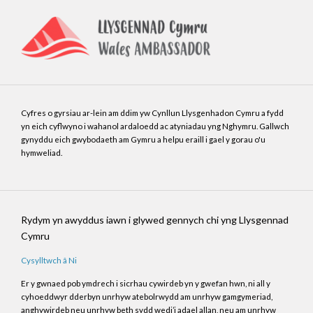
Cyfres o gyrsiau ar-lein am ddim yw Cynllun Llysgenhadon Cymru a fydd
yn eich cyflwyno i wahanol ardaloedd ac atyniadau yng Nghymru. Gallwch
gynyddu eich gwybodaeth am Gymru a helpu eraill i gael y gorau o'u
hymweliad.
Rydym yn awyddus iawn i glywed gennych chi yng Llysgennad
Cymru
Cysylltwch â Ni
Er y gwnaed pob ymdrech i sicrhau cywirdeb yn y gwefan hwn, ni all y
cyhoeddwyr dderbyn unrhyw atebolrwydd am unrhyw gamgymeriad,
anghywirdeb neu unrhyw beth sydd wedi’i adael allan, neu am unrhyw