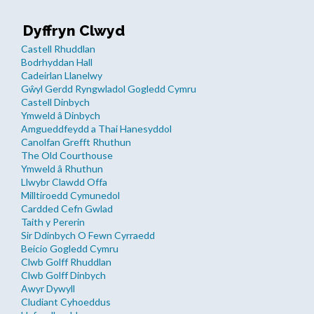
Dyffryn Clwyd
Castell Rhuddlan
Bodrhyddan Hall
Cadeirlan Llanelwy
Gŵyl Gerdd Ryngwladol Gogledd Cymru
Castell Dinbych
Ymweld â Dinbych
Amgueddfeydd a Thai Hanesyddol
Canolfan Grefft Rhuthun
The Old Courthouse
Ymweld â Rhuthun
Llwybr Clawdd Offa
Milltiroedd Cymunedol
Cardded Cefn Gwlad
Taith y Pererin
Sir Ddinbych O Fewn Cyrraedd
Beicio Gogledd Cymru
Clwb Golff Rhuddlan
Clwb Golff Dinbych
Awyr Dywyll
Cludiant Cyhoeddus