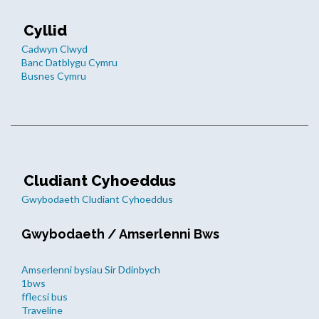
Cyllid
Cadwyn Clwyd
Banc Datblygu Cymru
Busnes Cymru
Cludiant Cyhoeddus
Gwybodaeth Cludiant Cyhoeddus
Gwybodaeth / Amserlenni Bws
Amserlenni bysiau Sir Ddinbych
1bws
fflecsi bus
Traveline