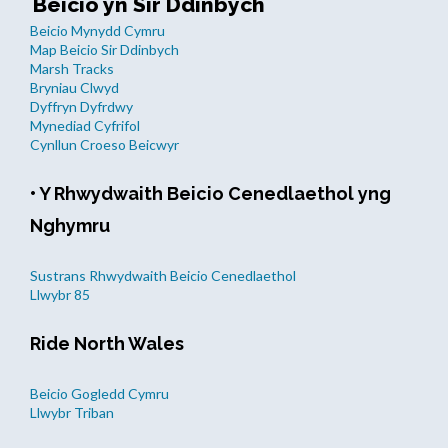
Beicio yn Sir Ddinbych
Beicio Mynydd Cymru
Map Beicio Sir Ddinbych
Marsh Tracks
Bryniau Clwyd
Dyffryn Dyfrdwy
Mynediad Cyfrifol
Cynllun Croeso Beicwyr
• Y Rhwydwaith Beicio Cenedlaethol yng
Nghymru
Sustrans Rhwydwaith Beicio Cenedlaethol
Llwybr 85
Ride North Wales
Beicio Gogledd Cymru
Llwybr Triban