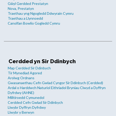
Gŵyl Gerdded Prestatyn
Nova, Prestatyn
Traethau yng Ngogledd Ddwyrain Cymru
Traethau a Llynnoedd
Canolfan Bowlio Gogledd Cymru
Cerdded yn Sir Ddinbych
Map Cerdded Sir Ddinbych
Tir Mynediad Agored
Arolwg Ordnans
Gwasanaethau Cefn Gwlad Cyngor Sir Ddinbych (Cerdded)
Ardal o Harddwch Naturiol Eithriadol Bryniau Clwyd a Dyffryn
Dyfrdwy (AHNE)
Milltiroedd Cymunedol
Cerdded Cefn Gwlad Sir Ddinbych
Llwybr Dyffryn Dyfrdwy
Llwybr y Berwyn