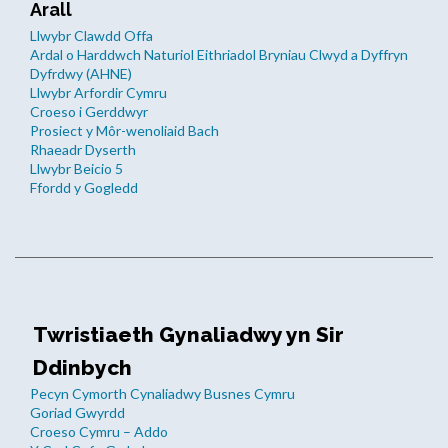
Arall
Llwybr Clawdd Offa
Ardal o Harddwch Naturiol Eithriadol Bryniau Clwyd a Dyffryn
Dyfrdwy (AHNE)
Llwybr Arfordir Cymru
Croeso i Gerddwyr
Prosiect y Môr-wenoliaid Bach
Rhaeadr Dyserth
Llwybr Beicio 5
Ffordd y Gogledd
Twristiaeth Gynaliadwy yn Sir
Ddinbych
Pecyn Cymorth Cynaliadwy Busnes Cymru
Goriad Gwyrdd
Croeso Cymru – Addo