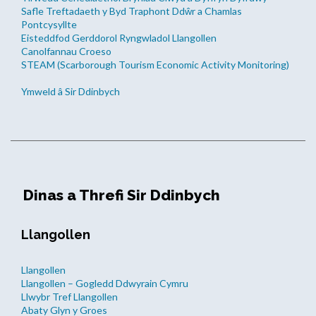
Safle Treftadaeth y Byd Traphont Ddŵr a Chamlas
Pontcysyllte
Eisteddfod Gerddorol Ryngwladol Llangollen
Canolfannau Croeso
STEAM (Scarborough Tourism Economic Activity Monitoring)
Ymweld â Sir Ddinbych
Dinas a Threfi Sir Ddinbych
Llangollen
Llangollen
Llangollen – Gogledd Ddwyrain Cymru
Llwybr Tref Llangollen
Abaty Glyn y Groes