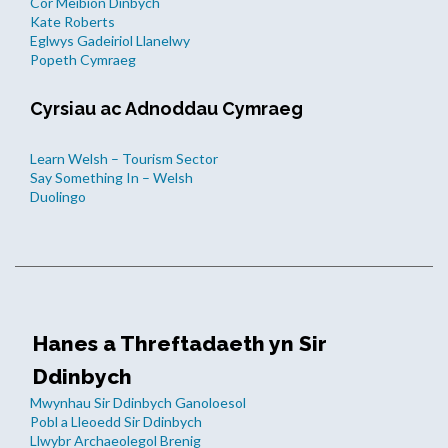
Côr Meibion Dinbych
Kate Roberts
Eglwys Gadeiriol Llanelwy
Popeth Cymraeg
Cyrsiau ac Adnoddau Cymraeg
Learn Welsh – Tourism Sector
Say Something In – Welsh
Duolingo
Hanes a Threftadaeth yn Sir
Ddinbych
Mwynhau Sir Ddinbych Ganoloesol
Pobl a Lleoedd Sir Ddinbych
Llwybr Archaeolegol Brenig