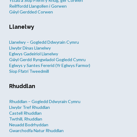
Ystad a Siop Fferm y Rhug, ger Corwen
Reilffordd Llangollen i Gorwen
Gŵyl Gerdded Corwen
Llanelwy
Llanelwy – Gogledd Ddwyrain Cymru
Llwybr Dinas Llanelwy
Eglwys Gadeiriol Llanelwy
Gŵyl Gerdd Ryngwladol Gogledd Cymru
Eglwys y Santes Fererid (Yr Eglwys Farmor)
Siop Ffatri Tweedmill
Rhuddlan
Rhuddlan – Gogledd Ddwyrain Cymru
Llwybr Tref Rhuddlan
Castell Rhuddlan
Twthill, Rhuddlan
Neuadd Bodrhyddan
Gwarchodfa Natur Rhuddlan