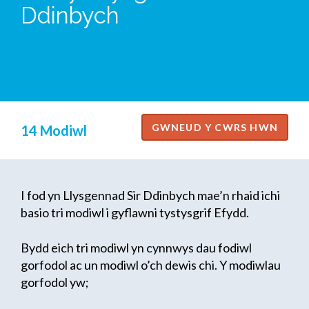
Ddinbych
14 Modiwl
I fod yn Llysgennad Sir Ddinbych mae’n rhaid ichi
basio tri modiwl i gyflawni tystysgrif Efydd.
Bydd eich tri modiwl yn cynnwys dau fodiwl
gorfodol ac un modiwl o’ch dewis chi. Y modiwlau
gorfodol yw;