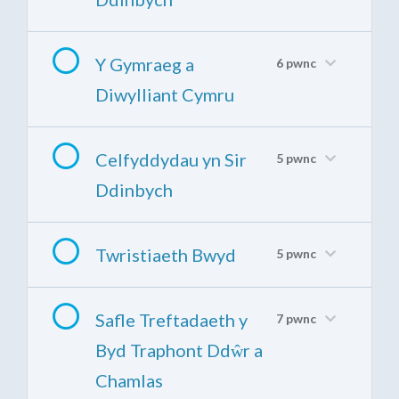
Y Gymraeg a
6 pwnc
Diwylliant Cymru
Celfyddydau yn Sir
5 pwnc
Ddinbych
Twristiaeth Bwyd
5 pwnc
Safle Treftadaeth y
7 pwnc
Byd Traphont Ddŵr a
Chamlas