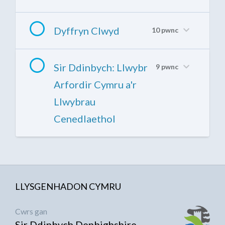
Dyffryn Clwyd
10 pwnc
Sir Ddinbych: Llwybr
9 pwnc
Arfordir Cymru a'r
Llwybrau
Cenedlaethol
LLYSGENHADON CYMRU
Cwrs gan
Sir Ddinbych Denbighshire