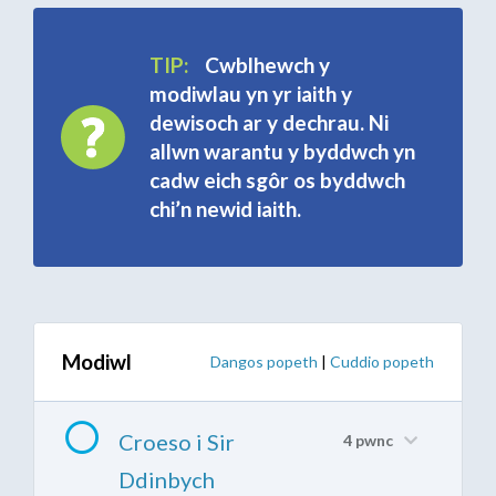
TIP:
Cwblhewch y
modiwlau yn yr iaith y
dewisoch ar y dechrau. Ni
allwn warantu y byddwch yn
cadw eich sgôr os byddwch
chi’n newid iaith.
Modiwl
Dangos popeth
|
Cuddio popeth
Croeso i Sir
4 pwnc
Ddinbych