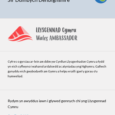
Cyfres o gyrsiau ar-lein am ddim yw Cynllun Llysgenhadon Cymru a fydd
yn eich cyflwyno i wahanol ardaloedd ac atyniadau yng Nghymru. Gallwch
gynyddu eich gwybodaeth am Gymru a helpu eraill i gael y gorau o'u
hymweliad.
Rydym yn awyddus iawn i glywed gennych chi yng Llysgennad
Cymru