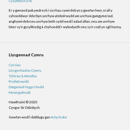
Cysylltwch â Ni
Er y gwnaed pob ymdrech i sicrhau cywirdeb yn y gwefan hwn, ni all y
cyhoeddwyr dderbyn unrhyw atebolrwydd am unrhyw gamgymeriad,
anghywirdeb neu unrhyw beth sydd wedi’i adael allan, neu am unrhyw
fater sy’n gysylltiedig â chyhoeddi’r wybodaeth neu sy’n codi yn sgil hynny.
Llysgennad Cymru
Cyrsiau
Llysgenhadon Cymru
Telerau & Amodau
Preifatrwydd
Datganiad Hygyrchedd
Mewngofnodi
Hawlfraint © 2020
Cyngor Sir Ddinbych
Gwefan wedi’i datblygu gan
Artychoke