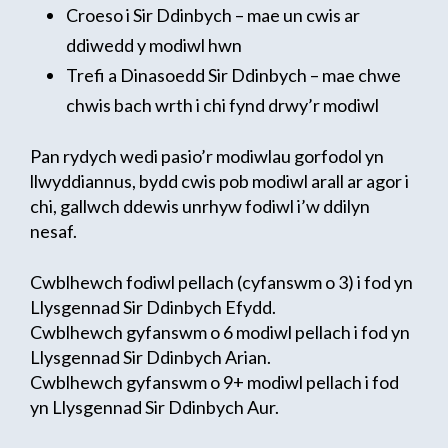
Croeso i Sir Ddinbych – mae un cwis ar
ddiwedd y modiwl hwn
Trefi a Dinasoedd Sir Ddinbych – mae chwe
chwis bach wrth i chi fynd drwy’r modiwl
Pan rydych wedi pasio’r modiwlau gorfodol yn
llwyddiannus, bydd cwis pob modiwl arall ar agor i
chi, gallwch ddewis unrhyw fodiwl i’w ddilyn
nesaf.
Cwblhewch fodiwl pellach (cyfanswm o 3) i fod yn
Llysgennad Sir Ddinbych Efydd.
Cwblhewch gyfanswm o 6 modiwl pellach i fod yn
Llysgennad Sir Ddinbych Arian.
Cwblhewch gyfanswm o 9+ modiwl pellach i fod
yn Llysgennad Sir Ddinbych Aur.