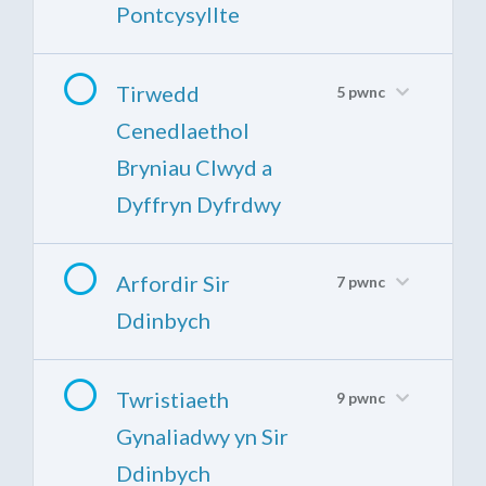
Pontcysyllte
Tirwedd
5 pwnc
Cenedlaethol
Bryniau Clwyd a
Dyffryn Dyfrdwy
Arfordir Sir
7 pwnc
Ddinbych
Twristiaeth
9 pwnc
Gynaliadwy yn Sir
Ddinbych