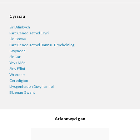
Cyrsiau
Sir Ddinbych
Parc Cenedlaethol Eryri
Sir Conwy
Parc Cenedlaethol Bannau Brycheiniog
Gwynedd
Sir Gâr
Ynys Môn
Sir y Fflint
Wrecsam
Ceredigion
Llysgenhadon Diwylliannol
Blaenau Gwent
Ariannwyd gan