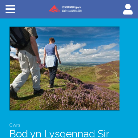
Cyrsiau
Llysgenhadon Cymru
English
Cwrs
Bod yn Lysgennad Sir