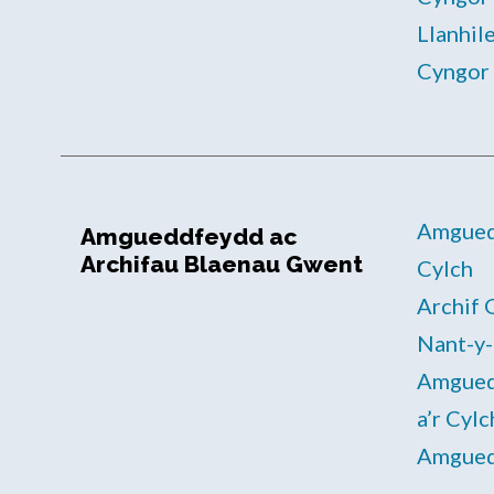
Llanhil
Cyngor 
Amguedd
Amgueddfeydd ac
Archifau Blaenau Gwent
Cylch
Archif 
Nant-y-
Amgued
a’r Cylc
Amgued