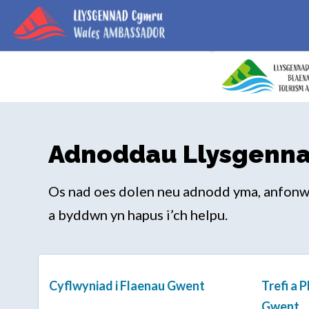
Adnoddau Llysgenna
Os nad oes dolen neu adnodd yma, anfonw
a byddwn yn hapus i’ch helpu.
Cyflwyniad i Flaenau Gwent
Trefi a 
Gwent