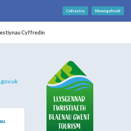
Cofrestru
Mewngofnodi
stiynau Cyffredin
.gov.uk
au