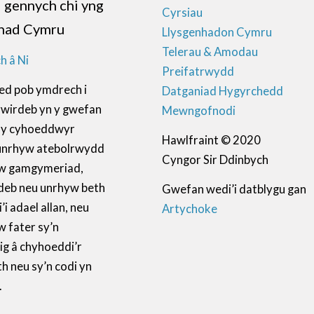
d gennych chi yng
Cyrsiau
nad Cymru
Llysgenhadon Cymru
Telerau & Amodau
h â Ni
Preifatrwydd
ed pob ymdrech i
Datganiad Hygyrchedd
ywirdeb yn y gwefan
Mewngofnodi
ll y cyhoeddwyr
Hawlfraint © 2020
unrhyw atebolrwydd
Cyngor Sir Ddinbych
w gamgymeriad,
deb neu unrhyw beth
Gwefan wedi’i datblygu gan
i adael allan, neu
Artychoke
 fater sy’n
ig â chyhoeddi’r
 neu sy’n codi yn
.