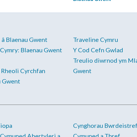
 â Blaenau Gwent
Traveline Cymru
 Cymry: Blaenau Gwent
Y Cod Cefn Gwlad
Treulio diwrnod ym Ml
 Rheoli Cyrchfan
Gwent
u Gwent
Siopa
Cynghorau Bwrdeistref
Cymuned Abertyleri a
Cymuned a Thref