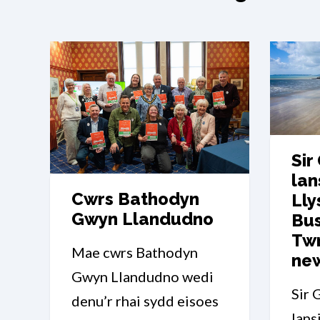
Sir
lan
Cwrs Bathodyn
Ll
Gwyn Llandudno
Bu
Twr
Mae cwrs Bathodyn
ne
Gwyn Llandudno wedi
Sir 
denu’r rhai sydd eisoes
lans