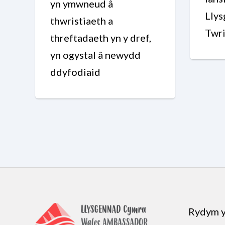
yn ymwneud â
Lly
thwristiaeth a
Twri
threftadaeth yn y dref,
yn ogystal â newydd
ddyfodiaid
Rydym y