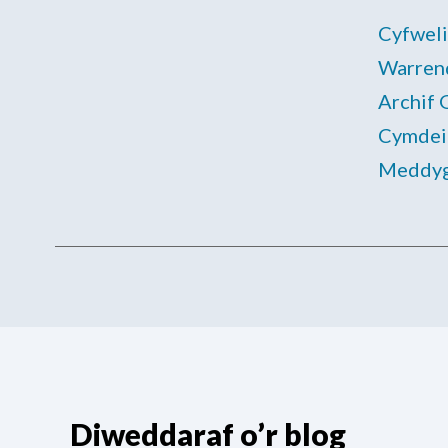
Cyfwel
Warren
Archif
Cymdei
Meddyg
Diweddaraf o’r blog