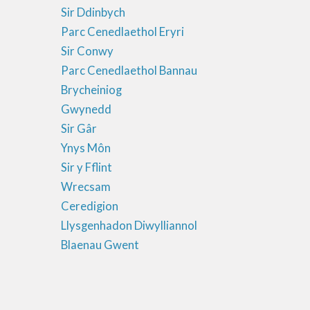
Sir Ddinbych
Parc Cenedlaethol Eryri
Sir Conwy
Parc Cenedlaethol Bannau
Brycheiniog
Gwynedd
Sir Gâr
Ynys Môn
Sir y Fflint
Wrecsam
Ceredigion
Llysgenhadon Diwylliannol
Blaenau Gwent