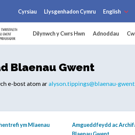
Cyrsiau
Llysgenhadon Cymru
English
Dilynwch y Cwrs Hwn
Adnoddau
Cwe
d Blaenau Gwent
ch e-bost atom ar
alyson.tippings@blaenau-gwent
Phentrefi ym Mlaenau
Amgueddfeydd ac Archif
Blaenau Gwent