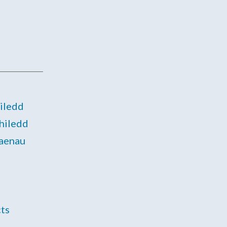
iledd
hiledd
laenau
cts