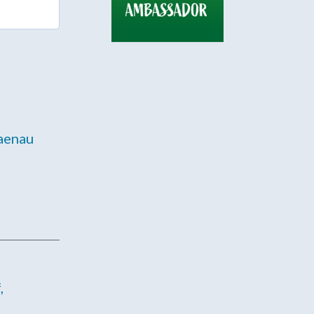
aenau
,