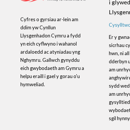
i glywe
Llysgen
Cyfres o gyrsiau ar-lein am
Cysylltwc
ddim yw Cynllun
Llysgenhadon Cymru a fydd
Er y gwna
yn eich cyflwyno i wahanol
sicrhau c
ardaloedd ac atyniadau yng
hwn, ni a
Nghymru. Gallwch gynyddu
dderbyn 
eich gwybodaeth am Gymru a
am unrhy
helpu eraill i gael y gorau o'u
anghywir
hymweliad.
sydd wedi’
am unrhyw
gysylltied
wybodaeth
sgil hynny