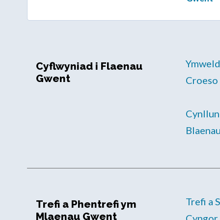
Ymweld
Cyflwyniad i Flaenau
Gwent
Croeso
Cynllun
Blaena
Trefi a 
Trefi a Phentrefi ym
Mlaenau Gwent
Cyngor 