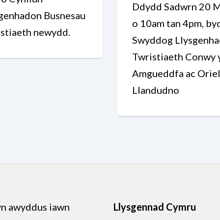
Ddydd Sadwrn 20 M
sgenhadon Busnesau
o 10am tan 4pm, by
stiaeth newydd.
Swyddog Llysgenh
Twristiaeth Conwy 
Amgueddfa ac Orie
Llandudno
n awyddus iawn
Llysgennad Cymru