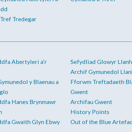
edd
Tref Tredegar
fa Abertyleri a’r
Sefydliad Glowyr Llanh
Archif Gymunedol Llan
Gymunedol y Blaenau a
Fforwm Treftadaeth B
glo
Gwent
dfa Hanes Brynmawr
Archifau Gwent
h
History Points
dfa Gwaith Glyn Ebwy
Out of the Blue Artefa