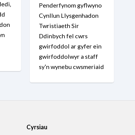
edi,
Penderfynom gyflwyno
dd
Cynllun Llysgenhadon
adon
Twristiaeth Sir
yn
Ddinbych fel cwrs
l
gwirfoddol ar gyfer ein
gwirfoddolwyr a staff
sy’n wynebu cwsmeriaid
Cyrsiau