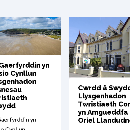
 Gaerfyrddin yn
sio Cynllun
ysgenhadon
Cwrdd â Swyd
snesau
Llysgenhadon
istiaeth
Twristiaeth Co
wydd
yn Amgueddfa
Gaerfyrddin yn
Oriel Llandudn
io Cynllun