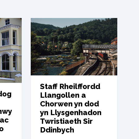
Staff Rheilffordd
dog
Llangollen a
Chorwen yn dod
nwy
yn Llysgenhadon
 ac
Twristiaeth Sir
o
Ddinbych