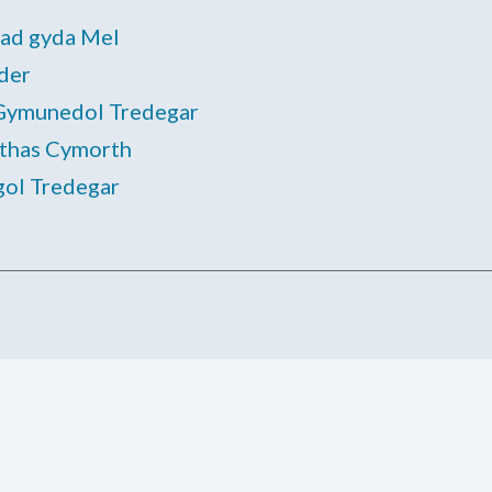
iad gyda Mel
der
 Gymunedol Tredegar
thas Cymorth
ol Tredegar