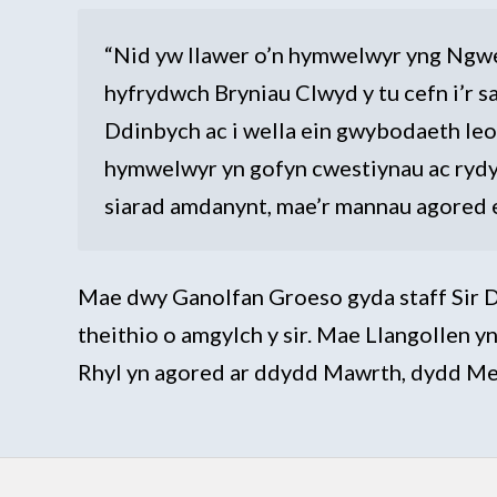
“Nid yw llawer o’n hymwelwyr yng Ngwer
hyfrydwch Bryniau Clwyd y tu cefn i’r 
Ddinbych ac i wella ein gwybodaeth leo
hymwelwyr yn gofyn cwestiynau ac rydy
siarad amdanynt, mae’r mannau agored e
Mae dwy Ganolfan Groeso gyda staff Sir D
theithio o amgylch y sir. Mae Llangollen
Rhyl yn agored ar ddydd Mawrth, dydd Mer