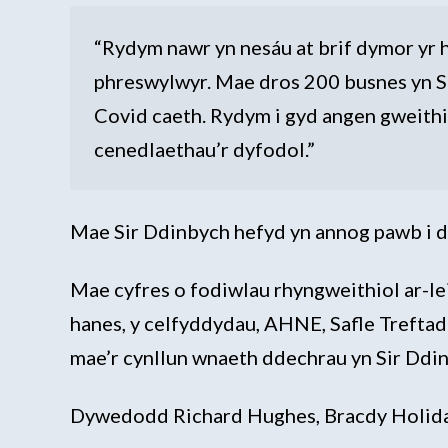
“Rydym nawr yn nesáu at brif dymor yr 
phreswylwyr. Mae dros 200 busnes yn Sir
Covid caeth. Rydym i gyd angen gweithi
cenedlaethau’r dyfodol.”
Mae Sir Ddinbych hefyd yn annog pawb i d
Mae cyfres o fodiwlau rhyngweithiol ar-l
hanes, y celfyddydau, AHNE, Safle Treftad
mae’r cynllun wnaeth ddechrau yn Sir Ddin
Dywedodd Richard Hughes, Bracdy Holiday