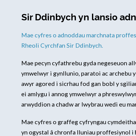
Sir Ddinbych yn lansio a
Mae cyfres o adnoddau marchnata proffesiy
Rheoli Cyrchfan Sir Ddinbych.
Mae pecyn cyfathrebu gyda negeseuon allw
ymwelwyr i gynllunio, paratoi ac archebu 
awyr agored i sicrhau fod gan bobl y sgil
ei amlygu i annog ymwelwyr a phreswylwyr 
arwyddion a chadw ar lwybrau wedi eu marci
Mae cyfres o graffeg cyfryngau cymdeitha
yn ogystal â chronfa lluniau proffesiynol i 