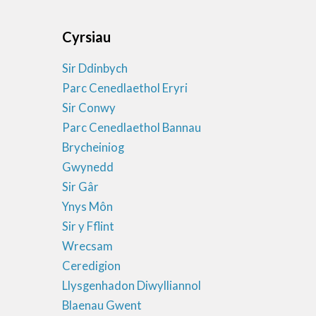
Cyrsiau
Sir Ddinbych
Parc Cenedlaethol Eryri
Sir Conwy
Parc Cenedlaethol Bannau
Brycheiniog
Gwynedd
Sir Gâr
Ynys Môn
Sir y Fflint
Wrecsam
Ceredigion
Llysgenhadon Diwylliannol
Blaenau Gwent