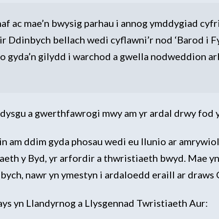
haf ac mae’n bwysig parhau i annog ymddygiad cyfr
 Ddinbych bellach wedi cyflawni’r nod ‘Barod i Fy
o gyda’n gilydd i warchod a gwella nodweddion ar
dysgu a gwerthfawrogi mwy am yr ardal drwy fod y
ein am ddim gyda phosau wedi eu llunio ar amrywio
aeth y Byd, yr arfordir a thwristiaeth bwyd. Mae y
bych, nawr yn ymestyn i ardaloedd eraill ar draws
s yn Llandyrnog a Llysgennad Twristiaeth Aur: