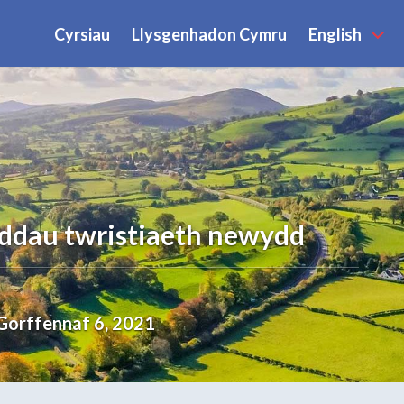
Cyrsiau
Llysgenhadon Cymru
English
oddau twristiaeth newydd
Gorffennaf 6, 2021