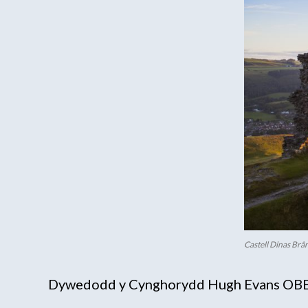
Castell Dinas Brân
Dywedodd y Cynghorydd Hugh Evans OBE,