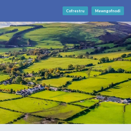
Cofrestru
Mewngofnodi