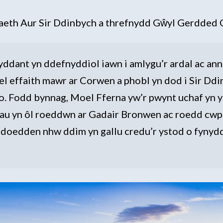
aeth Aur Sir Ddinbych a threfnydd Gŵyl Gerdded
yddant yn ddefnyddiol iawn i amlygu’r ardal ac ann
effaith mawr ar Corwen a phobl yn dod i Sir Ddin
 Fodd bynnag, Moel Fferna yw’r pwynt uchaf yn 
au yn ôl roeddwn ar Gadair Bronwen ac roedd cwpl
d doedden nhw ddim yn gallu credu’r ystod o fynyd