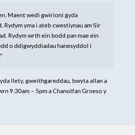
aen. Maent wedi gwirioni gyda
d. Rydym yma i ateb cwestiynau am Sir
nad. Rydym wrth ein bodd pan mae ein
oedd o ddigwyddiadau hanesyddol i
”
a llety, gweithgareddau, bwyta allan a
dwrn 9.30am – 5pm a Chanolfan Groeso y