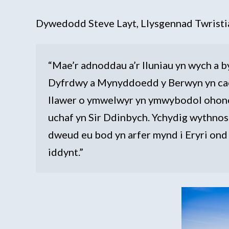
Dywedodd Steve Layt, Llysgennad Twristi
“Mae’r adnoddau a’r lluniau yn wych a b
Dyfrdwy a Mynyddoedd y Berwyn yn cael 
llawer o ymwelwyr yn ymwybodol ohono.
uchaf yn Sir Ddinbych. Ychydig wythnos
dweud eu bod yn arfer mynd i Eryri on
iddynt.”