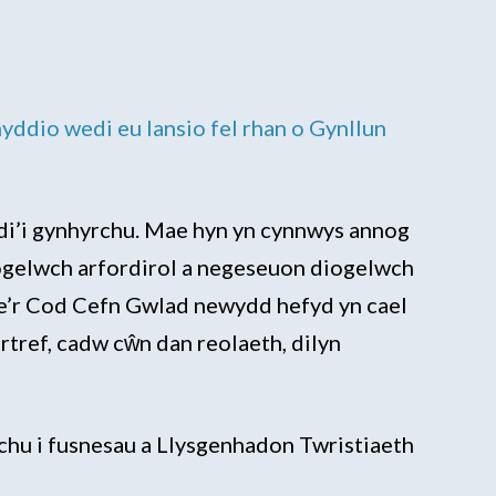
yddio wedi eu lansio fel rhan o Gynllun
di’i gynhyrchu. Mae hyn yn cynnwys annog
diogelwch arfordirol a negeseuon diogelwch
Mae’r Cod Cefn Gwlad newydd hefyd yn cael
tref, cadw cŵn dan reolaeth, dilyn
chu i fusnesau a Llysgenhadon Twristiaeth