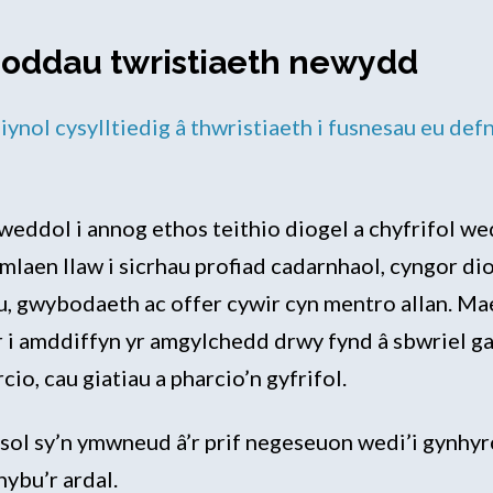
dnoddau twristiaeth newydd
nol cysylltiedig â thwristiaeth i fusnesau eu defn
eddol i annog ethos teithio diogel a chyfrifol we
ymlaen llaw i sicrhau profiad cadarnhaol, cyngor 
iau, gwybodaeth ac offer cywir cyn mentro allan. 
i amddiffyn yr amgylchedd drwy fynd â sbwriel gar
o, cau giatiau a pharcio’n gyfrifol.
sol sy’n ymwneud â’r prif negeseuon wedi’i gynhyr
hybu’r ardal.