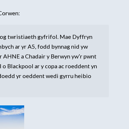
 Corwen:
og twristiaeth gyfrifol. Mae Dyffryn
bych ar yr A5, fodd bynnag nid yw
yr AHNE a Chadair y Berwyn yw’r pwnt
 o Blackpool ar y copa ac roeddent yn
doedd yr oeddent wedi gyrru heibio