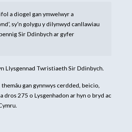
ifol a diogel gan ymwelwyr a
nd’, sy’n golygu y dilynwyd canllawiau
bennig Sir Ddinbych ar gyfer
n Llysgennad Twristiaeth Sir Ddinbych.
l themâu gan gynnwys cerdded, beicio,
na dros 275 o Lysgenhadon ar hyn o bryd ac
 Cymru.