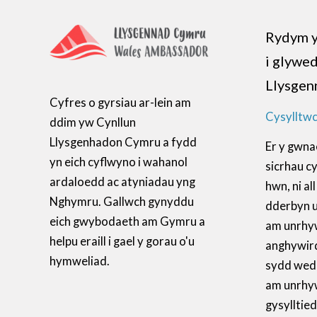
Rydym y
i glywe
Llysgen
Cyfres o gyrsiau ar-lein am
Cysylltwc
ddim yw Cynllun
Llysgenhadon Cymru a fydd
Er y gwna
yn eich cyflwyno i wahanol
sicrhau c
ardaloedd ac atyniadau yng
hwn, ni a
Nghymru. Gallwch gynyddu
dderbyn 
eich gwybodaeth am Gymru a
am unrhy
helpu eraill i gael y gorau o'u
anghywir
hymweliad.
sydd wedi’
am unrhyw
gysylltied