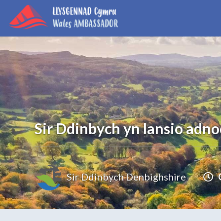
Sir Ddinbych yn lansio adn
Sir Ddinbych Denbighshire