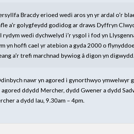
syllfa Bracdy erioed wedi aros yn yr ardal o’r bl
safle a’r golygfeydd godidog ar draws Dyffryn Clwy
l rydym wedi dychwelyd i’r ysgol i fod yn Llysgen
m yn hoffi cael yr atebion a gyda 2000 o flynydd
ang a’r trefi marchnad bywiog â digon yn digwydd.
dinbych nawr yn agored i gynorthwyo ymwelwyr gyd
 yn agored ddydd Mercher, dydd Gwener a dydd Sa
cher a dydd Iau, 9.30am – 4pm.