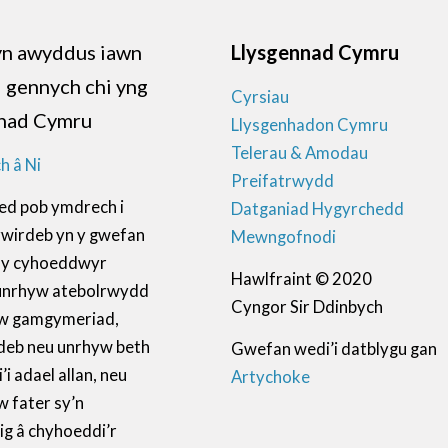
n awyddus iawn
Llysgennad Cymru
d gennych chi yng
Cyrsiau
nad Cymru
Llysgenhadon Cymru
Telerau & Amodau
h â Ni
Preifatrwydd
ed pob ymdrech i
Datganiad Hygyrchedd
ywirdeb yn y gwefan
Mewngofnodi
ll y cyhoeddwyr
Hawlfraint © 2020
unrhyw atebolrwydd
Cyngor Sir Ddinbych
w gamgymeriad,
deb neu unrhyw beth
Gwefan wedi’i datblygu gan
i adael allan, neu
Artychoke
 fater sy’n
ig â chyhoeddi’r