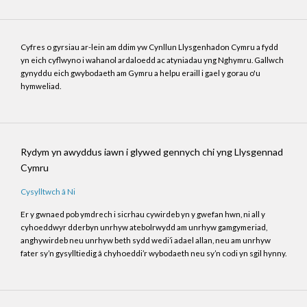
Cyfres o gyrsiau ar-lein am ddim yw Cynllun Llysgenhadon Cymru a fydd
yn eich cyflwyno i wahanol ardaloedd ac atyniadau yng Nghymru. Gallwch
gynyddu eich gwybodaeth am Gymru a helpu eraill i gael y gorau o'u
hymweliad.
Rydym yn awyddus iawn i glywed gennych chi yng Llysgennad
Cymru
Cysylltwch â Ni
Er y gwnaed pob ymdrech i sicrhau cywirdeb yn y gwefan hwn, ni all y
cyhoeddwyr dderbyn unrhyw atebolrwydd am unrhyw gamgymeriad,
anghywirdeb neu unrhyw beth sydd wedi’i adael allan, neu am unrhyw
fater sy’n gysylltiedig â chyhoeddi’r wybodaeth neu sy’n codi yn sgil hynny.