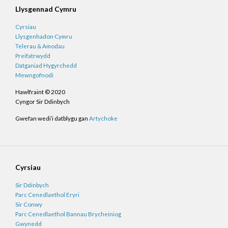
Llysgennad Cymru
Cyrsiau
Llysgenhadon Cymru
Telerau & Amodau
Preifatrwydd
Datganiad Hygyrchedd
Mewngofnodi
Hawlfraint © 2020
Cyngor Sir Ddinbych
Gwefan wedi’i datblygu gan
Artychoke
Cyrsiau
Sir Ddinbych
Parc Cenedlaethol Eryri
Sir Conwy
Parc Cenedlaethol Bannau Brycheiniog
Gwynedd