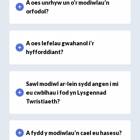
A oes unrhyw un o’r modiwlau’n
orfodol?
A oes lefelau gwahanol i’r
hyfforddiant?
Sawl modiwl ar-lein sydd angen i mi
eu cwblhau i fod yn Lysgennad
Twristiaeth?
A fydd y modiwlau’n cael eu hasesu?