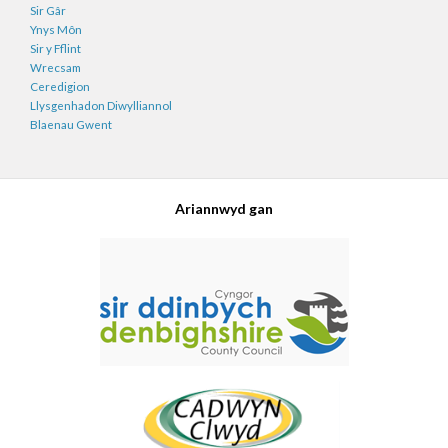
Sir Gâr
Ynys Môn
Sir y Fflint
Wrecsam
Ceredigion
Llysgenhadon Diwylliannol
Blaenau Gwent
Ariannwyd gan