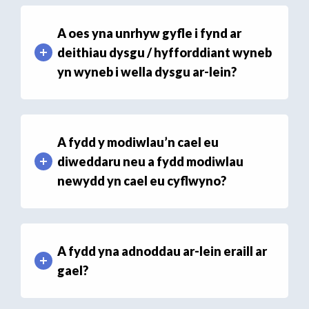
A oes yna unrhyw gyfle i fynd ar
deithiau dysgu / hyfforddiant wyneb
yn wyneb i wella dysgu ar-lein?
A fydd y modiwlau’n cael eu
diweddaru neu a fydd modiwlau
newydd yn cael eu cyflwyno?
A fydd yna adnoddau ar-lein eraill ar
gael?