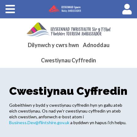
Cyrsiau
Llysgenhadon Cymru
English
Dilynwch y cwrs hwn
Adnoddau
Cwestiynau Cyffredin
Cwestiynau Cyffredin
Gobeithiwn y bydd y cwestiynau cyffredin hyn yn gallu ateb
eich cwestiynau. Os nad yw’r cwestiynau cyffredin yn ateb
eich cwestiwn, anfonwch e-bost atom i
Business.Dev@flintshire.gov.uk
a byddwn yn hapus i’ch helpu.