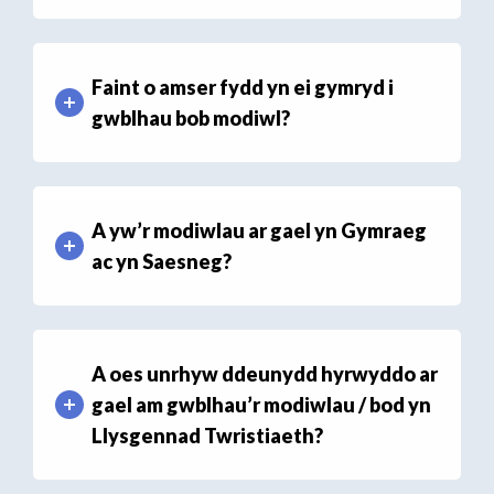
Faint o amser fydd yn ei gymryd i
gwblhau bob modiwl?
A yw’r modiwlau ar gael yn Gymraeg
ac yn Saesneg?
A oes unrhyw ddeunydd hyrwyddo ar
gael am gwblhau’r modiwlau / bod yn
Llysgennad Twristiaeth?