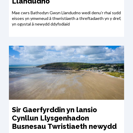
Llandudno
Mae cwrs Bathodyn Gwyn Llandudno wedi denu’r rhai sydd
eisoes yn ymwneud â thwristiaeth a threftadaeth yn y dref,
yn ogystal â newydd ddyfodiaid
Sir Gaerfyrddin yn lansio
Cynllun Llysgenhadon
Busnesau Twristiaeth newydd