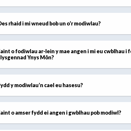
es rhaid i mi wneud bob un o’r modiwlau?
aint o fodiwlau ar-lein y mae angen i mi eu cwblhau i 
Llysgennad Ynys Môn?
ydd y modiwlau’n cael eu hasesu?
aint o amser fydd ei angen i gwblhau pob modiwl?