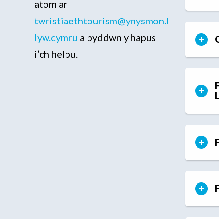
atom ar
twristiaethtourism@ynysmon.l
lyw.cymru
a byddwn y hapus
O
i’ch helpu.
F
F
F