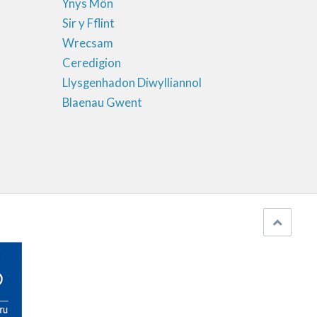
Ynys Môn
Sir y Fflint
Wrecsam
Ceredigion
Llysgenhadon Diwylliannol
Blaenau Gwent