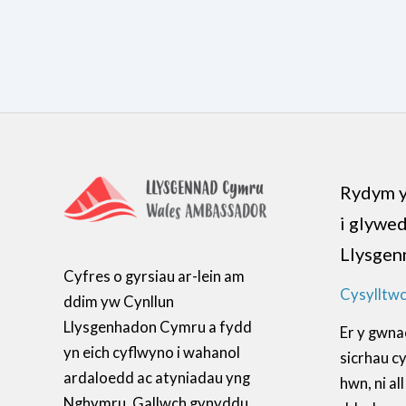
Rydym y
i glywe
Llysgen
Cyfres o gyrsiau ar-lein am
Cysylltwc
ddim yw Cynllun
Llysgenhadon Cymru a fydd
Er y gwna
yn eich cyflwyno i wahanol
sicrhau c
ardaloedd ac atyniadau yng
hwn, ni a
Nghymru. Gallwch gynyddu