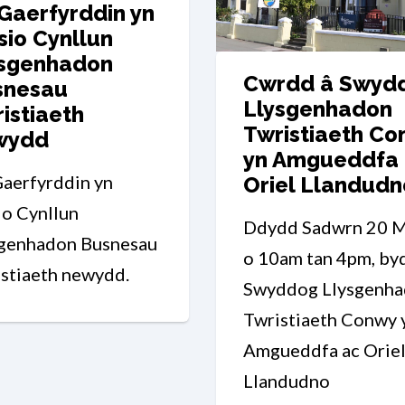
 Gaerfyrddin yn
sio Cynllun
ysgenhadon
Cwrdd â Swyd
snesau
Llysgenhadon
istiaeth
Twristiaeth Co
wydd
yn Amgueddfa
Gaerfyrddin yn
Oriel Llandudn
io Cynllun
Ddydd Sadwrn 20 M
sgenhadon Busnesau
o 10am tan 4pm, by
stiaeth newydd.
Swyddog Llysgenh
Twristiaeth Conwy 
Amgueddfa ac Orie
Llandudno