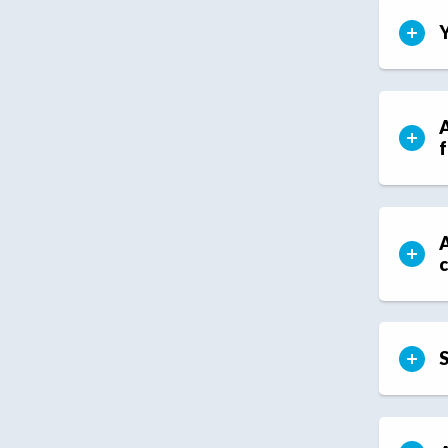
Y
A
f
A
c
S