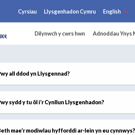
Cyrsiau
Llysgenhadon Cymru
English
Dilynwch y cwrs hwn
Adnoddau Ynys
wy all ddod yn Llysgennad?
wy sydd y tu ôl i’r Cynllun Llysgenhadon?
eth mae’r modiwlau hyfforddi ar-lein yn eu cynnwys?