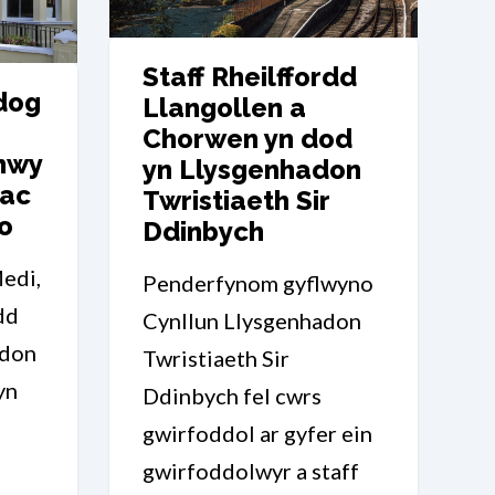
Staff Rheilffordd
dog
Llangollen a
Chorwen yn dod
nwy
yn Llysgenhadon
 ac
Twristiaeth Sir
o
Ddinbych
edi,
Penderfynom gyflwyno
dd
Cynllun Llysgenhadon
adon
Twristiaeth Sir
yn
Ddinbych fel cwrs
l
gwirfoddol ar gyfer ein
gwirfoddolwyr a staff