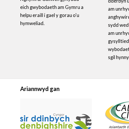
dderbyn 
eich gwybodaeth am Gymru a
am unrhy
helpu eraill i gael y gorau o'u
anghywir
hymweliad.
sydd wedi’
am unrhyw
gysylltied
wybodaeth
sgil hynny
Ariannwyd gan