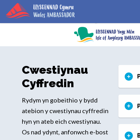
Cwestiynau
P
Cyffredin
Rydym yn gobeithio y bydd
P
atebion y cwestiynau cyffredin
hyn yn ateb eich cwestiynau.
Os nad ydynt, anfonwch e-bost
B