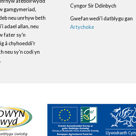
unrhyw atebolrwydd
Cyngor Sir Ddinbych
w gamgymeriad,
deb neu unrhyw beth
Gwefan wedi’i datblygu gan
i adael allan, neu
Artychoke
 fater sy’n
ig â chyhoeddi’r
 neu sy’n codi yn
.