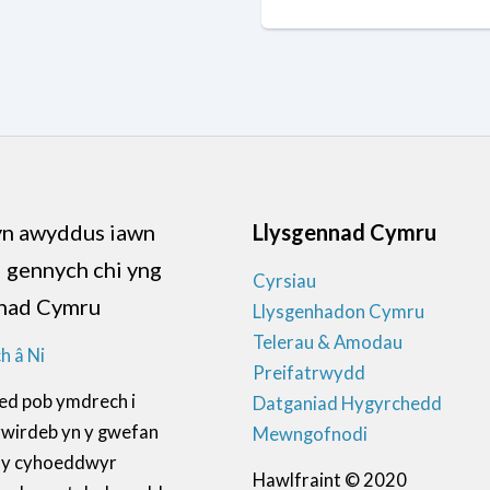
n awyddus iawn
Llysgennad Cymru
d gennych chi yng
Cyrsiau
nad Cymru
Llysgenhadon Cymru
Telerau & Amodau
h â Ni
Preifatrwydd
ed pob ymdrech i
Datganiad Hygyrchedd
ywirdeb yn y gwefan
Mewngofnodi
ll y cyhoeddwyr
Hawlfraint © 2020