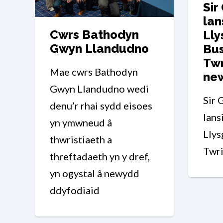
Sir
lan
Cwrs Bathodyn
Ll
Gwyn Llandudno
Bu
Twr
Mae cwrs Bathodyn
ne
Gwyn Llandudno wedi
Sir 
denu’r rhai sydd eisoes
lans
yn ymwneud â
Lly
thwristiaeth a
Twri
threftadaeth yn y dref,
yn ogystal â newydd
ddyfodiaid