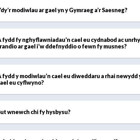
dy’r modiwlau ar gael yn y Gymraeg a’r Saesneg?
 fydd fy nghyflawniadau’n cael eu cydnabod ac unrh
randio ar gael i’w ddefnyddio o fewn fy musnes?
 fydd y modiwlau’n cael eu diweddaru a rhai newydd 
ael eu cyflwyno?
ut wnewch chi fy hysbysu?