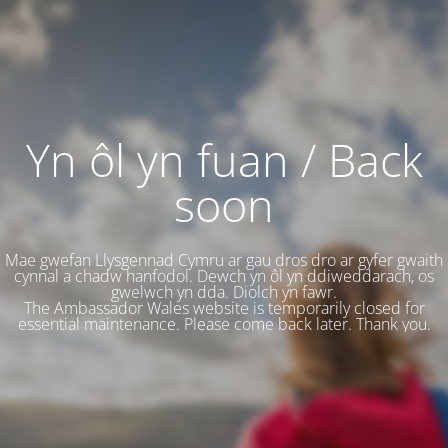
Yn ôl yn fuan / Back
soon
Mae gwefan Llysgennad Cymru ar gau dros dro ar gyfer gwaith
cynnal a chadw hanfodol. Dewch yn ôl yn ddiweddarach, os
gwelwch yn dda. Diolch yn fawr.
The Ambassador Wales website is temporarily closed for
essential maintenance. Please come back later. Thank you.