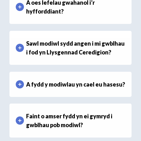
A oes lefelau gwahanol i’r
hyfforddiant?
Sawl modiwl sydd angen i mi gwblhau
i fod yn Llysgennad Ceredigion?
A fydd y modiwlau yn cael eu hasesu?
Faint o amser fydd yn ei gymryd i
gwblhau pob modiwl?