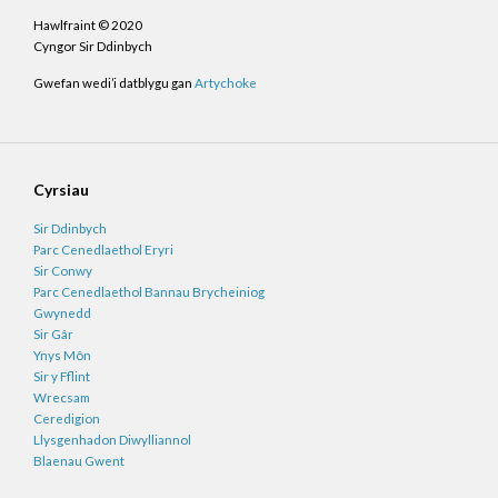
Hawlfraint © 2020
Cyngor Sir Ddinbych
Gwefan wedi’i datblygu gan
Artychoke
Cyrsiau
Sir Ddinbych
Parc Cenedlaethol Eryri
Sir Conwy
Parc Cenedlaethol Bannau Brycheiniog
Gwynedd
Sir Gâr
Ynys Môn
Sir y Fflint
Wrecsam
Ceredigion
Llysgenhadon Diwylliannol
Blaenau Gwent