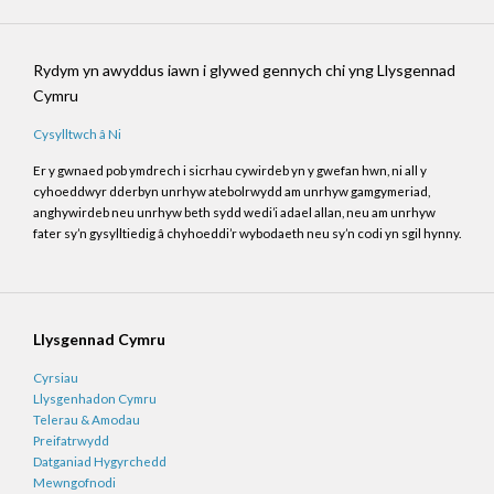
Rydym yn awyddus iawn i glywed gennych chi yng Llysgennad
Cymru
Cysylltwch â Ni
Er y gwnaed pob ymdrech i sicrhau cywirdeb yn y gwefan hwn, ni all y
cyhoeddwyr dderbyn unrhyw atebolrwydd am unrhyw gamgymeriad,
anghywirdeb neu unrhyw beth sydd wedi’i adael allan, neu am unrhyw
fater sy’n gysylltiedig â chyhoeddi’r wybodaeth neu sy’n codi yn sgil hynny.
Llysgennad Cymru
Cyrsiau
Llysgenhadon Cymru
Telerau & Amodau
Preifatrwydd
Datganiad Hygyrchedd
Mewngofnodi