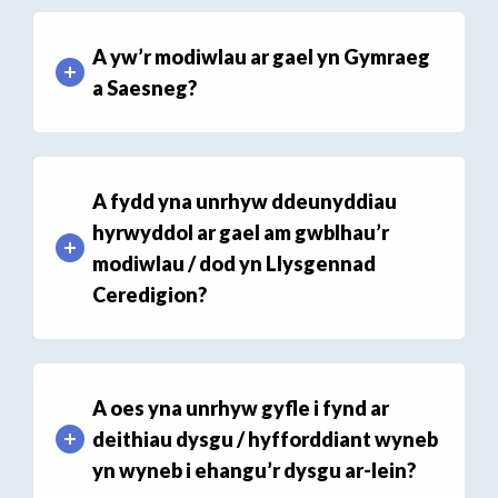
A yw’r modiwlau ar gael yn Gymraeg
a Saesneg?
A fydd yna unrhyw ddeunyddiau
hyrwyddol ar gael am gwblhau’r
modiwlau / dod yn Llysgennad
Ceredigion?
A oes yna unrhyw gyfle i fynd ar
deithiau dysgu / hyfforddiant wyneb
yn wyneb i ehangu’r dysgu ar-lein?