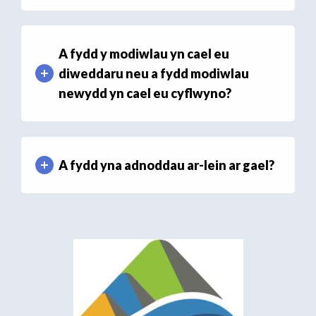
A fydd y modiwlau yn cael eu
diweddaru neu a fydd modiwlau
newydd yn cael eu cyflwyno?
A fydd yna adnoddau ar-lein ar gael?