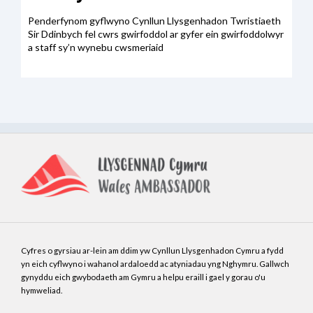
Penderfynom gyflwyno Cynllun Llysgenhadon Twristiaeth
Sir Ddinbych fel cwrs gwirfoddol ar gyfer ein gwirfoddolwyr
a staff sy’n wynebu cwsmeriaid
Cyfres o gyrsiau ar-lein am ddim yw Cynllun Llysgenhadon Cymru a fydd
yn eich cyflwyno i wahanol ardaloedd ac atyniadau yng Nghymru. Gallwch
gynyddu eich gwybodaeth am Gymru a helpu eraill i gael y gorau o'u
hymweliad.