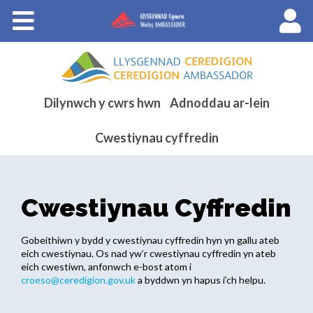
Cyrsiau
Llysgenhadon Cymru
English
Dilynwch y cwrs hwn
Adnoddau ar-lein
Cwestiynau cyffredin
Cwestiynau Cyffredin
Gobeithiwn y bydd y cwestiynau cyffredin hyn yn gallu ateb
eich cwestiynau. Os nad yw’r cwestiynau cyffredin yn ateb
eich cwestiwn, anfonwch e-bost atom i
croeso@ceredigion.gov.uk
a byddwn yn hapus i’ch helpu.