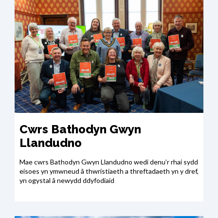
Cwrs Bathodyn Gwyn
Llandudno
Mae cwrs Bathodyn Gwyn Llandudno wedi denu’r rhai sydd
eisoes yn ymwneud â thwristiaeth a threftadaeth yn y dref,
yn ogystal â newydd ddyfodiaid