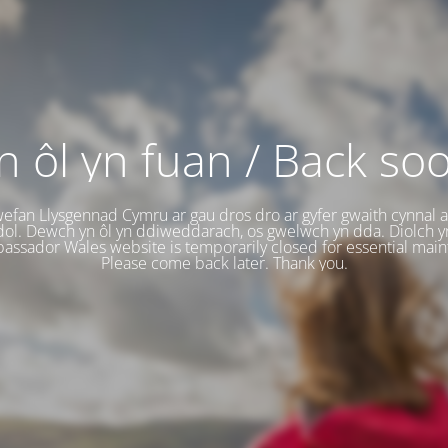
n ôl yn fuan / Back so
efan Llysgennad Cymru ar gau dros dro ar gyfer gwaith cynnal 
ol. Dewch yn ôl yn ddiweddarach, os gwelwch yn dda. Diolch y
ssador Wales website is temporarily closed for essential mai
Please come back later. Thank you.