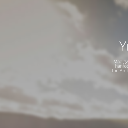
Y
Mae gw
hanfod
The Amba