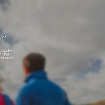
on
a chadw
n fawr.
ntenance.